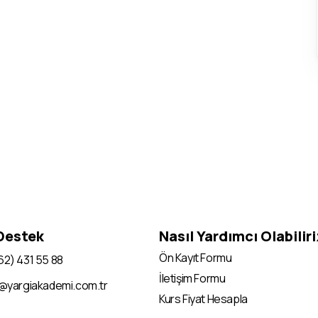
 Destek
Nasıl Yardımcı Olabilir
Ön Kayıt Formu
62) 431 55 88
İletişim Formu
i@yargiakademi.com.tr
Kurs Fiyat Hesapla