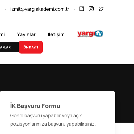
1
izmit@yargiakademi.com.tr
mi
Yayınlar
İletişim
ÖN KAYIT
AFLAR
İK Başvuru Formu
Genel başvuru yapabilir veya açık
pozisyonlarımıza başvuru yapabilirsiniz.