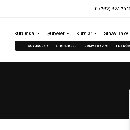
0 (262) 324 24 1
Kurumsal
Şubeler
Kurslar
Sınav Takvi
DUYURULAR
ETKİNLİKLER
SINAV TAKVİMİ
FOTOĞR