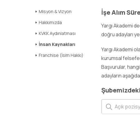
İşe Alım Sür
Misyon & Vizyon
Hakkımızda
Yargı Akademi değ
KVKK Aydınlatması
doğru adayları yer
İnsan Kaynakları
Yargı Akademi ola
Franchise (İsim Hakkı)
kurumsal felsefem
Başvurular, hangi 
adayların aşağıdak
Şubemizdeki