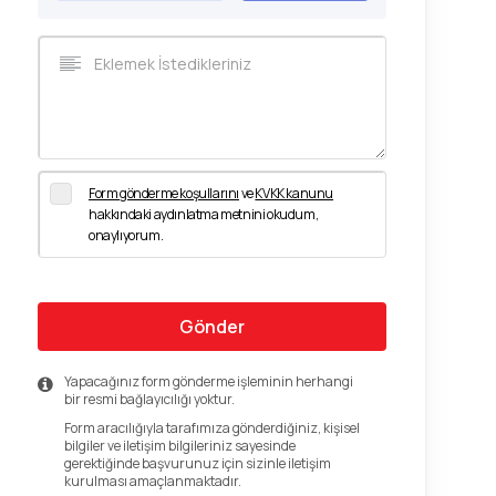
Form gönderme koşullarını
ve
KVKK kanunu
hakkındaki aydınlatma metnini okudum,
onaylıyorum.
Gönder
Yapacağınız form gönderme işleminin herhangi
bir resmi bağlayıcılığı yoktur.
Form aracılığıyla tarafımıza gönderdiğiniz, kişisel
bilgiler ve iletişim bilgileriniz sayesinde
gerektiğinde başvurunuz için sizinle iletişim
kurulması amaçlanmaktadır.