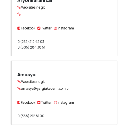
Afyonkarahisar
Web sitesine git
Facebook
Twitter
Instagram
0 (272) 212 42 03
0 (505) 284 38 51
Amasya
Web sitesine git
amasya@yargiakademi.com.tr
Facebook
Twitter
Instagram
0 (358) 212 81 00