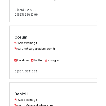
0 (376) 212 19 99
0 (533) 658 57 96
Çorum
Web sitesine git
corum@yargiakademi.com.tr
Facebook
Twitter
Instagram
0 (364) 333 16 33
Denizli
Web sitesine git
denizli@yargiakademi.com.tr