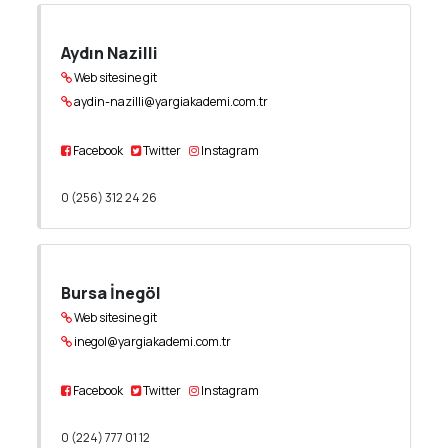
Aydın Nazilli
Web sitesine git
aydin-nazilli@yargiakademi.com.tr
Facebook
Twitter
Instagram
0 (256) 312 24 26
Bursa İnegöl
Web sitesine git
inegol@yargiakademi.com.tr
Facebook
Twitter
Instagram
0 (224) 777 01 12