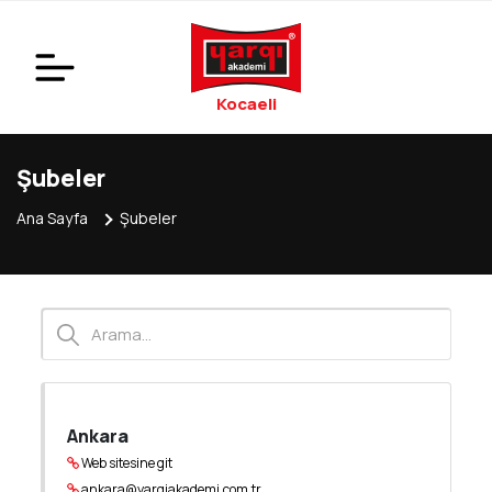
Kocaeli
Şubeler
Ana Sayfa
Şubeler
Ankara
Web sitesine git
ankara@yargiakademi.com.tr