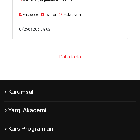
Facebook
Twitter
Instagram
0 (258) 263 64 62
Daha fazla
Kurumsal
KVKK
Yargı Akademi
Hakkımızda
Şubelerimiz
Misyon & Vizyon
Kurs Programları
Yayınlarımız
Franchise