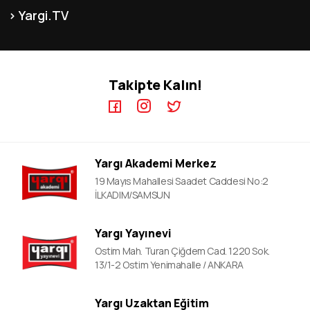
KPSS-B Kursları
Franchise
İnsan Kaynakları
Yargi.TV
MEB-AGS ÖABT Kursları
İletişim
KPSS GYGK Video Dersler
KPSS-A Kursları
KPSS EB Video Dersler
ÖABT Kursları
Takipte Kalın!
KPSS A Video Dersler
ALES Kursları
ÖABT Video Dersler
DGS Kursları
DGS Video Dersler
ALES Video Dersler
Yargı Akademi Merkez
YDS Video Ders
19 Mayıs Mahallesi Saadet Caddesi No:2
İLKADIM/SAMSUN
Yargı Yayınevi
Ostim Mah. Turan Çiğdem Cad. 1220 Sok.
13/1-2 Ostim Yenimahalle / ANKARA
Yargı Uzaktan Eğitim