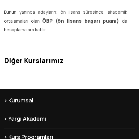
Bunun yanında adayların; ön lisans süresince, akademik
ÖBP (ön lisans başarı puanı)
ortalamaları olan
da
hesaplamalara katılır.
Diğer Kurslarımız
Kurumsal
KVKK
Yargı Akademi
Hakkımızda
Şubelerimiz
Misyon & Vizyon
Kurs Programları