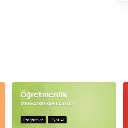
Öğretmenlik
MEB-AGS ÖABT Kursları
Programlar
Fiyat Al