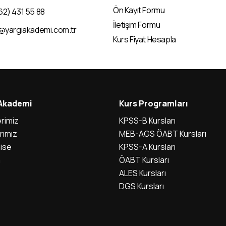
Ön Kayıt Formu
62) 431 55 88
İletişim Formu
i@yargiakademi.com.tr
Kurs Fiyat Hesapla
 Akademi
Kurs Programları
rimiz
KPSS-B Kursları
rımız
MEB-AGS ÖABT Kursları
ise
KPSS-A Kursları
m
ÖABT Kursları
ALES Kursları
DGS Kursları