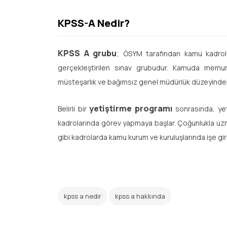
KPSS-A Nedir?
KPSS A grubu
; ÖSYM tarafından kamu kadrolar
gerçekleştirilen sınav grubudur. Kamuda memur 
müsteşarlık ve bağımsız genel müdürlük düzeyindek
yetiştirme programı
Belirli bir
sonrasında, yete
kadrolarında görev yapmaya başlar. Çoğunlukla uzma
gibi kadrolarda kamu kurum ve kuruluşlarında işe giri
kpss a nedir
kpss a hakkında