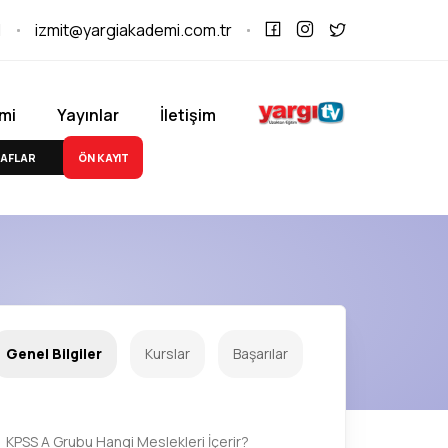
1
izmit@yargiakademi.com.tr
mi
Yayınlar
İletişim
ÖN KAYIT
AFLAR
Genel Bilgiler
Kurslar
Başarılar
KPSS A Grubu Hangi Meslekleri İçerir?