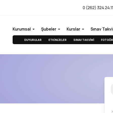
0 (262) 324 24 1
Kurumsal
Şubeler
Kurslar
Sınav Takvi
DUYURULAR
ETKİNLİKLER
SINAV TAKVİMİ
FOTOĞR