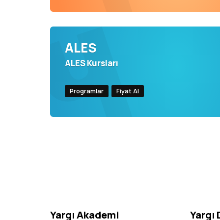
ALES
ALES Kursları
Programlar
Fiyat Al
Yargı Akademi
Yargı