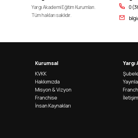
Yargı Akademi Eğitim Kurumları.
0 (3
Tüm hakları saklıdır.
bilg
Kurumsal
Yargı
KVKK
Şubele
Hakkımızda
Yayınla
Misyon & Vizyon
Franch
Franchise
İletişi
İnsan Kaynakları