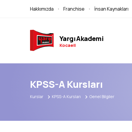
Hakkımızda
Franchise
İnsan Kaynakları
Yargı Akademi
Kocaeli
KPSS-A Kursları
Kurslar
KPSS-A Kursları
Genel Bilgiler