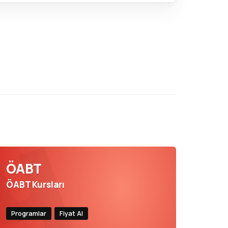
ÖABT
ÖABT Kursları
Programlar
Fiyat Al