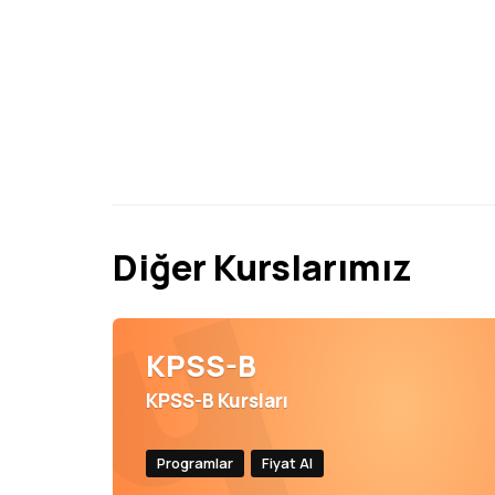
Diğer Kurslarımız
KPSS-B
KPSS-B Kursları
Programlar
Fiyat Al