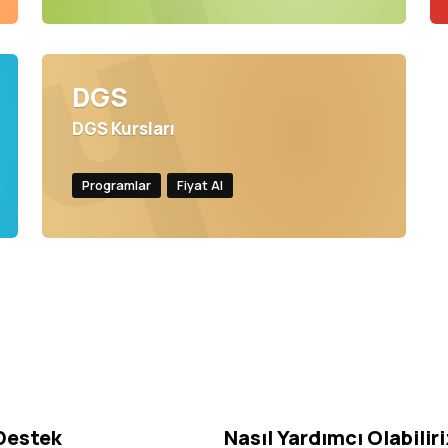
DGS
DGS Kursları
Programlar
Fiyat Al
 Destek
Nasıl Yardımcı Olabilir