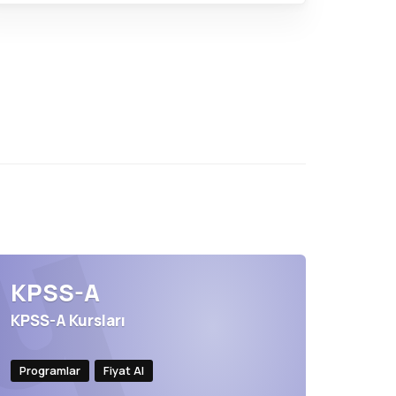
KPSS-A
KPSS-A Kursları
Programlar
Fiyat Al