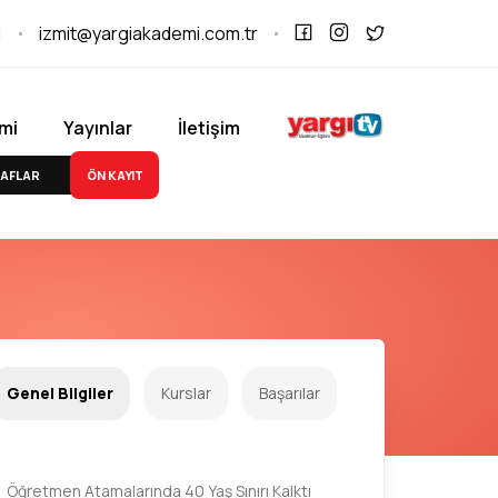
1
izmit@yargiakademi.com.tr
mi
Yayınlar
İletişim
ÖN KAYIT
AFLAR
Genel Bilgiler
Kurslar
Başarılar
Öğretmen Atamalarında 40 Yaş Sınırı Kalktı