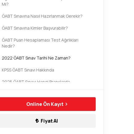
Mı?
ÖABT Sınavına Nasıl Hazırlanmak Gerekir?
ÖABT Sınavına Kimler Başvurabilir?
ÖABT Puan Hesaplaması Test Ağırlıkları
Nedir?
2022 ÖABT Sınav Tarihi Ne Zaman?
KPSS ÖABT Sınavı Hakkında
2025 ÖABT Sınavı Hangi Branşlarda
Yapılacak?
ÖABT Hakkında Bilgiler
Online Ön Kayıt
ÖABT Sınavına Nasıl Başvuru Yapılır?
Fiyat Al