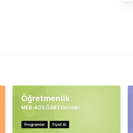
Öğretmenlik
MEB-AGS ÖABT Kursları
Programlar
Fiyat Al