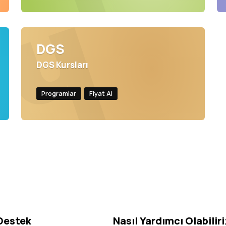
DGS
DGS Kursları
Programlar
Fiyat Al
 Destek
Nasıl Yardımcı Olabilir