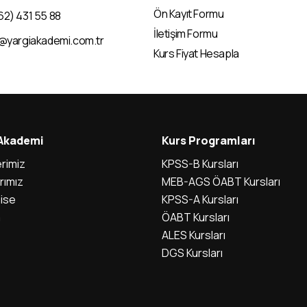
Ön Kayıt Formu
62) 431 55 88
İletişim Formu
i@yargiakademi.com.tr
Kurs Fiyat Hesapla
 Akademi
Kurs Programları
rimiz
KPSS-B Kursları
rımız
MEB-AGS ÖABT Kursları
ise
KPSS-A Kursları
m
ÖABT Kursları
ALES Kursları
DGS Kursları