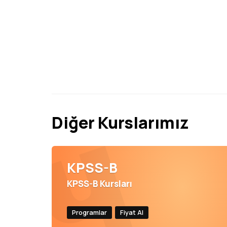
Diğer Kurslarımız
KPSS-B
KPSS-B Kursları
Programlar
Fiyat Al