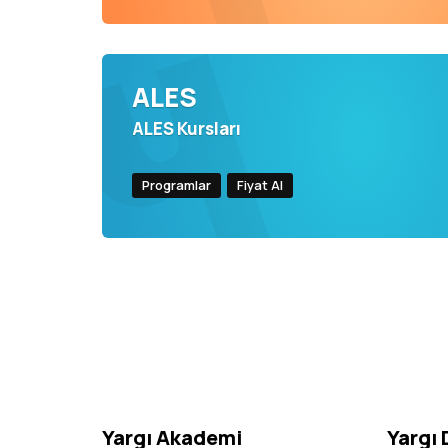
ALES
ALES Kursları
Programlar
Fiyat Al
Yargı Akademi
Yargı