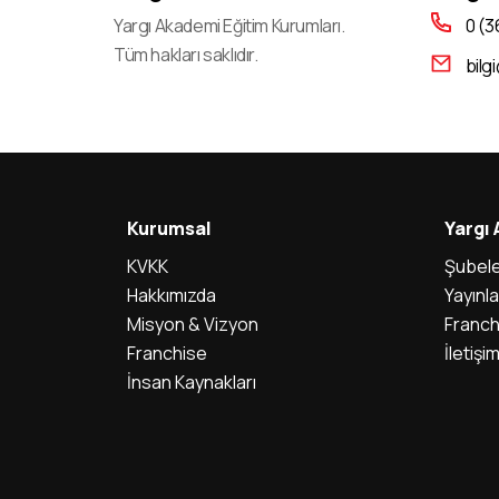
Yargı Akademi Eğitim Kurumları.
0 (3
Tüm hakları saklıdır.
bilg
Kurumsal
Yargı
KVKK
Şubele
Hakkımızda
Yayınla
Misyon & Vizyon
Franch
Franchise
İletişi
İnsan Kaynakları