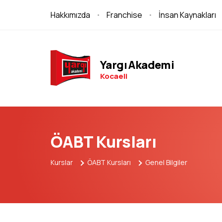
Hakkımızda
Franchise
İnsan Kaynakları
Yargı Akademi
Kocaeli
ÖABT Kursları
Kurslar
ÖABT Kursları
Genel Bilgiler