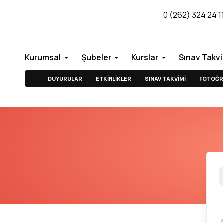
0 (262) 324 24 1
Kurumsal
Şubeler
Kurslar
Sınav Takvi
DUYURULAR
ETKİNLİKLER
SINAV TAKVİMİ
FOTOĞR