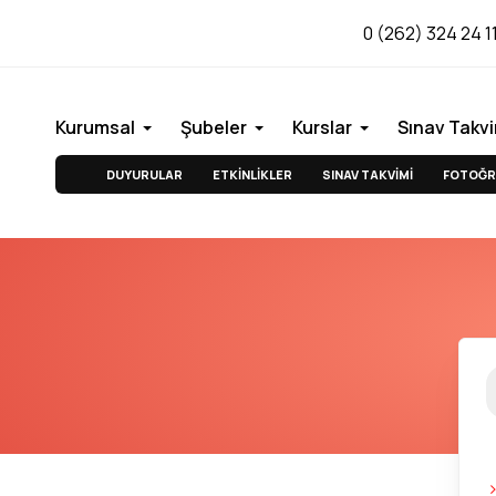
0 (262) 324 24 1
Kurumsal
Şubeler
Kurslar
Sınav Takvi
DUYURULAR
ETKİNLİKLER
SINAV TAKVİMİ
FOTOĞR