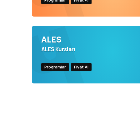
Programlar
Fiyat Al
ALES
ALES Kursları
Programlar
Fiyat Al