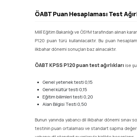
ÖABT Puan Hesaplaması Test Ağırlı
Millî Eğitim Bakanlığı ve ÖSYM tarafından alınan karar
P120 puan türü kullanılacaktır. Bu puan hesaplamas
ilkbahar dönemi sonuçları baz alınacaktır.
ÖABT KPSS P120 puan test ağırlıkları
ise şu
Genel yetenek testi 0,15
Genel kültür testi 0,15
Eğitim bilimleri testi 0,20
Alan Bilgisi Testi 0,50
Bunun yanında yabancı dil ilkbahar dönemi sınav s
testinin puan ortalaması ve standart sapma değerleri
yabancı dil standart puanlarıyla birlikte hesaplanır.