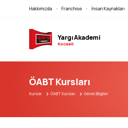
Hakkımızda
Franchise
İnsan Kaynakları
Yargı Akademi
Kocaeli
ÖABT Kursları
Kurslar
ÖABT Kursları
Genel Bilgiler