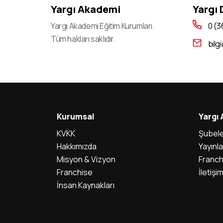
Yargı Akademi
Yargı
Yargı Akademi Eğitim Kurumları.
0 (3
Tüm hakları saklıdır.
bilg
Kurumsal
Yargı
KVKK
Şubele
Hakkımızda
Yayınla
Misyon & Vizyon
Franch
Franchise
İletişi
İnsan Kaynakları