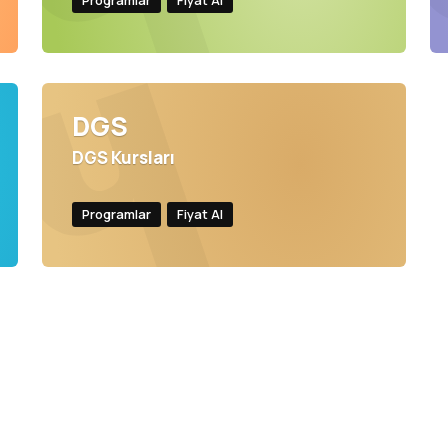
Programlar
Fiyat Al
DGS
DGS Kursları
Programlar
Fiyat Al