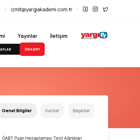
1
izmit@yargiakademi.com.tr
mi
Yayınlar
İletişim
ÖN KAYIT
AFLAR
Genel Bilgiler
Kurslar
Başarılar
ÖABT Puan Hesaplaması Test Ağırlıkları