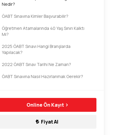
Nedir?
ÖABT Sınavına Kimler Başvurabilir?
Öğretmen Atamalarında 40 Yaş Sınırı Kalktı
Mı?
2025 ÖABT Sınavı Hangi Branşlarda
Yapılacak?
2022 ÖABT Sınav Tarihi Ne Zaman?
ÖABT Sınavına Nasıl Hazırlanmak Gerekir?
KPSS ÖABT Sınavı Hakkında
ÖABT Sınavına Nasıl Başvuru Yapılır?
Online Ön Kayıt
ÖABT Hakkında Bilgiler
Fiyat Al