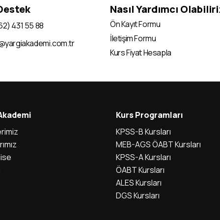
 Destek
Nasıl Yardımcı Olabilir
Ön Kayıt Formu
62) 431 55 88
İletişim Formu
i@yargiakademi.com.tr
Kurs Fiyat Hesapla
 Akademi
Kurs Programları
rimiz
KPSS-B Kursları
rımız
MEB-AGS ÖABT Kursları
ise
KPSS-A Kursları
m
ÖABT Kursları
ALES Kursları
DGS Kursları