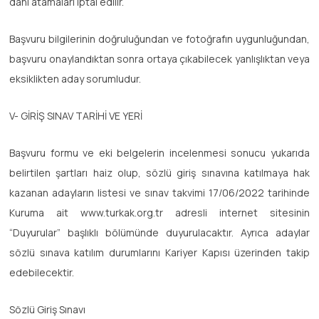
dahi atamaları iptal edilir.
Başvuru bilgilerinin doğruluğundan ve fotoğrafın uygunluğundan,
başvuru onaylandıktan sonra ortaya çıkabilecek yanlışlıktan veya
eksiklikten aday sorumludur.
V- GİRİŞ SINAV TARİHİ VE YERİ
Başvuru formu ve eki belgelerin incelenmesi sonucu yukarıda
belirtilen şartları haiz olup, sözlü giriş sınavına katılmaya hak
kazanan adayların listesi ve sınav takvimi 17/06/2022 tarihinde
Kuruma ait www.turkak.org.tr adresli internet sitesinin
“Duyurular” başlıklı bölümünde duyurulacaktır. Ayrıca adaylar
sözlü sınava katılım durumlarını Kariyer Kapısı üzerinden takip
edebilecektir.
Sözlü Giriş Sınavı