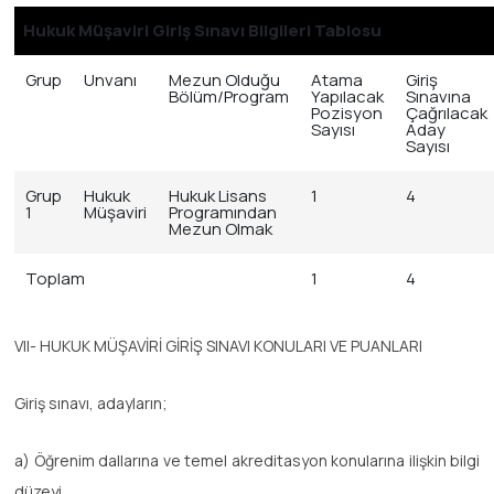
Hukuk Müşaviri Giriş Sınavı Bilgileri Tablosu
Grup
Unvanı
Mezun Olduğu
Atama
Giriş
Bölüm/Program
Yapılacak
Sınavına
Pozisyon
Çağrılacak
Sayısı
Aday
Sayısı
Grup
Hukuk
Hukuk Lisans
1
4
1
Müşaviri
Programından
Mezun Olmak
Toplam
1
4
VII- HUKUK MÜŞAVİRİ GİRİŞ SINAVI KONULARI VE PUANLARI
Giriş sınavı, adayların;
a) Öğrenim dallarına ve temel akreditasyon konularına ilişkin bilgi
düzeyi,