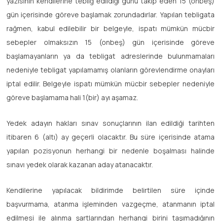
yazısının kendilerine tebliğ edildiği günü takip eden 15 (onbeş)
gün içerisinde göreve başlamak zorundadırlar. Yapılan tebligata
rağmen, kabul edilebilir bir belgeyle, ispatı mümkün mücbir
sebepler olmaksızın 15 (onbeş) gün içerisinde göreve
başlamayanların ya da tebligat adreslerinde bulunmamaları
nedeniyle tebligat yapılamamış olanların görevlendirme onayları
iptal edilir. Belgeyle ispatı mümkün mücbir sebepler nedeniyle
göreve başlamama hali 1(bir) ayı aşamaz.
Yedek adayın hakları sınav sonuçlarının ilan edildiği tarihten
itibaren 6 (altı) ay geçerli olacaktır. Bu süre içerisinde atama
yapılan pozisyonun herhangi bir nedenle boşalması halinde
sınavı yedek olarak kazanan aday atanacaktır.
Kendilerine yapılacak bildirimde belirtilen süre içinde
başvurmama, atanma işleminden vazgeçme, atanmanın iptal
edilmesi ile alınma şartlarından herhangi birini taşımadığının