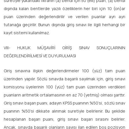
suretiyle yukarıdaki fıkranın (a) bendi için 50 (elli) puan, (a) bendi
dışında kalan bentlerde yazılı özelliklerin her biri için 10 (on)ar
puan üzerinden değerlendirilir ve verilen puanlar ayrı ayrı
tutanağa geçirilir. Bunun dışında giriş sınavı ile ilgili herhangi bir
kayıt sistemi kullanılmaz.
VIII- HUKUK MÜŞAVİRİ GİRİŞ SINAV SONUÇLARININ
DEĞERLENDİRİLMESİ VE DUYURULMASI
Giriş sınavına ilişkin değerlendirmeler 100 (yüz) tam puan
üzerinden yapılır. Sözlü sınavda başarılı sayılmak için, giriş sınavı
komisyonu üyelerinin 100 (yüz) tam puan üzerinden verdikleri
puanların aritmetik ortalamasının en az 70 (yetmiş) olması şarttır.
Giriş sınavı başarı puanı, adayın KPSS puanının %50’si, sözlü sınav
puanının %50’si dikkate alınmak suretiyle belirlenir. Bu şekilde
hesaplanan başarı puanı, giriş sınavı başarı sırasını belirler.
Ancak, sınavda başarılı olanların sayısı ilan edilen boş pozisyon