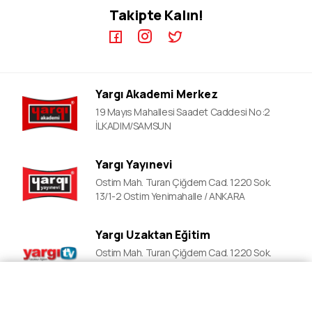
Takipte Kalın!
KPSS A Video Dersler
ALES Kursları
ÖABT Video Dersler
DGS Kursları
DGS Video Dersler
ALES Video Dersler
Yargı Akademi Merkez
YDS Video Ders
19 Mayıs Mahallesi Saadet Caddesi No:2
İLKADIM/SAMSUN
Yargı Yayınevi
Ostim Mah. Turan Çiğdem Cad. 1220 Sok.
13/1-2 Ostim Yenimahalle / ANKARA
Yargı Uzaktan Eğitim
Ostim Mah. Turan Çiğdem Cad. 1220 Sok.
13/1-2 Ostim Yenimahalle / ANKARA
Fiyat Al
Ön Kayıt