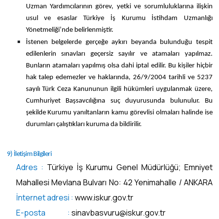
Uzman Yardımcılarının görev, yetki ve sorumluluklarına ilişkin
usul ve esaslar Türkiye İş Kurumu İstihdam Uzmanlığı
Yönetmeliği’nde belirlenmiştir.
İstenen belgelerde gerçeğe aykırı beyanda bulunduğu tespit
edilenlerin sınavları geçersiz sayılır ve atamaları yapılmaz.
Bunların atamaları yapılmış olsa dahi iptal edilir. Bu kişiler hiçbir
hak talep edemezler ve haklarında, 26/9/2004 tarihli ve 5237
sayılı Türk Ceza Kanununun ilgili hükümleri uygulanmak üzere,
Cumhuriyet Başsavcılığına suç duyurusunda bulunulur. Bu
şekilde Kurumu yanıltanların kamu görevlisi olmaları halinde ise
durumları çalıştıkları kuruma da bildirilir.
9) İletişim Bilgileri
Adres :
Türkiye İş Kurumu Genel Müdürlüğü; Emniyet
Mahallesi Mevlana Bulvarı No: 42 Yenimahalle / ANKARA
İnternet adresi :
www.iskur.gov.tr
E-posta :
sinavbasvuru@iskur.gov.tr