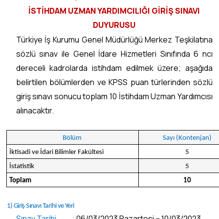
İSTİHDAM UZMAN YARDIMCILIĞI GİRİŞ SINAVI
DUYURUSU
Türkiye İş Kurumu Genel Müdürlüğü Merkez Teşkilatına
sözlü sınav ile Genel İdare Hizmetleri Sınıfında 6 ncı
dereceli kadrolarda istihdam edilmek üzere; aşağıda
belirtilen bölümlerden ve KPSS puan türlerinden sözlü
giriş sınavı sonucu toplam 10 İstihdam Uzman Yardımcısı
alınacaktır.
Bölüm
Sayı (Kontenjan)
İktisadi ve İdari Bilimler Fakültesi
5
İstatistik
5
Toplam
10
1) Giriş Sınavı Tarihi ve Yeri
Sınav Tarihi :
06/03/2023 Pazartesi – 10/03/2023