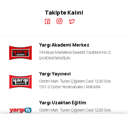
KPSS EB Video Dersler
ÖABT Kursları
Takipte Kalın!
KPSS A Video Dersler
ALES Kursları
ÖABT Video Dersler
DGS Kursları
DGS Video Dersler
ALES Video Dersler
Yargı Akademi Merkez
YDS Video Ders
19 Mayıs Mahallesi Saadet Caddesi No:2
İLKADIM/SAMSUN
Yargı Yayınevi
Ostim Mah. Turan Çiğdem Cad. 1220 Sok.
13/1-2 Ostim Yenimahalle / ANKARA
Yargı Uzaktan Eğitim
Ostim Mah. Turan Çiğdem Cad. 1220 Sok.
13/1-2 Ostim Yenimahalle / ANKARA
Fiyat Al
Ön Kayıt