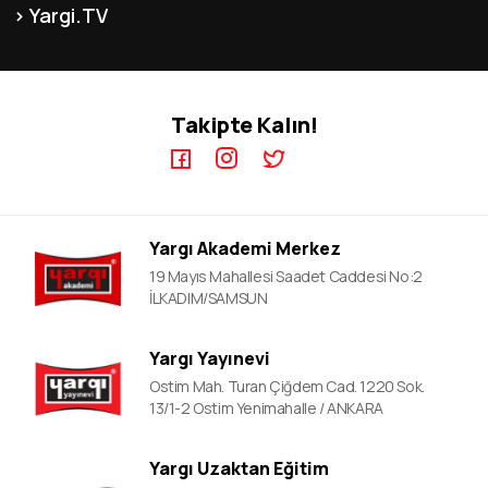
İnsan Kaynakları
Yargi.TV
MEB-AGS ÖABT Kursları
İletişim
KPSS GYGK Video Dersler
KPSS-A Kursları
KPSS EB Video Dersler
ÖABT Kursları
Takipte Kalın!
KPSS A Video Dersler
ALES Kursları
ÖABT Video Dersler
DGS Kursları
DGS Video Dersler
ALES Video Dersler
Yargı Akademi Merkez
YDS Video Ders
19 Mayıs Mahallesi Saadet Caddesi No:2
İLKADIM/SAMSUN
Yargı Yayınevi
Ostim Mah. Turan Çiğdem Cad. 1220 Sok.
13/1-2 Ostim Yenimahalle / ANKARA
Yargı Uzaktan Eğitim