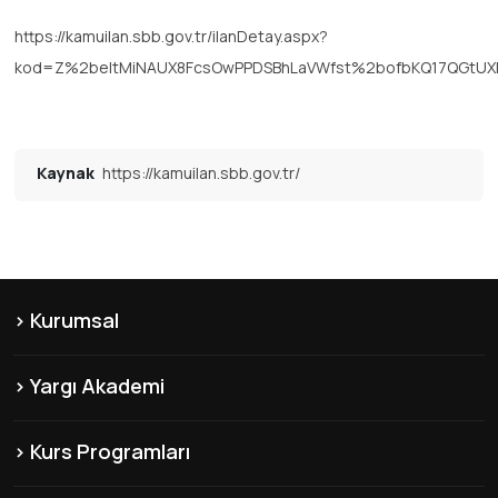
https://kamuilan.sbb.gov.tr/ilanDetay.aspx?
kod=Z%2beltMiNAUX8FcsOwPPDSBhLaVWfst%2bofbKQ17QGtUX
Kaynak
https://kamuilan.sbb.gov.tr/
Kurumsal
KVKK
Yargı Akademi
Hakkımızda
Şubelerimiz
Misyon & Vizyon
Kurs Programları
Yayınlarımız
Franchise
KPSS-B Kursları