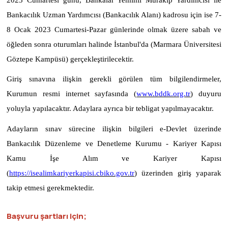
Bankacılık Uzman Yardımcısı (Bankacılık Alanı) kadrosu için ise 7-
8 Ocak 2023 Cumartesi-Pazar günlerinde olmak üzere sabah ve
öğleden sonra oturumları halinde İstanbul'da (Marmara Üniversitesi
Göztepe Kampüsü) gerçekleştirilecektir.
Giriş sınavına ilişkin gerekli görülen tüm bilgilendirmeler,
Kurumun resmi internet sayfasında (
www.bddk.org.tr
) duyuru
yoluyla yapılacaktır. Adaylara ayrıca bir tebligat yapılmayacaktır.
Adayların sınav sürecine ilişkin bilgileri e-Devlet üzerinde
Bankacılık Düzenleme ve Denetleme Kurumu - Kariyer Kapısı
Kamu İşe Alım ve Kariyer Kapısı
(
https://isealimkariyerkapisi.cbiko.gov.tr
) üzerinden giriş yaparak
takip etmesi gerekmektedir.
Başvuru şartları için;