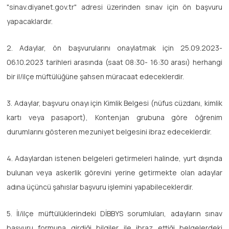
"sinav.diyanet.gov.tr" adresi üzerinden sınav için ön başvuru
yapacaklardır.
2. Adaylar, ön başvurularını onaylatmak için 25.09.2023-
06.10.2023 tarihleri arasında (saat 08:30- 16:30 arası) herhangi
bir il/ilçe müftülüğüne şahsen müracaat edeceklerdir.
3. Adaylar, başvuru onayı için Kimlik Belgesi (nüfus cüzdanı, kimlik
kartı veya pasaport), Kontenjan grubuna göre öğrenim
durumlarını gösteren mezuniyet belgesini ibraz edeceklerdir.
4. Adaylardan istenen belgeleri getirmeleri halinde, yurt dışında
bulunan veya askerlik görevini yerine getirmekte olan adaylar
adına üçüncü şahıslar başvuru işlemini yapabileceklerdir.
5. İl/ilçe müftülüklerindeki DİBBYS sorumluları, adayların sınav
başvuru formuna girdiği bilgiler ile ibraz ettiği belgelerdeki