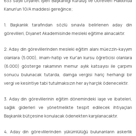
633 sayılı Diyanet İşleri Başkanlığı Kuruluş ve Görevleri Hakkında
Kanun'un 10/A maddesi gereğince;
1. Başkanlık tarafından sözlü sınavla belirlenen aday din
görevlileri, Diyanet Akademisinde mesleki eğitime alınacaktır.
2. Aday din görevlilerinden mesleki eğitim alanı müezzin-kayyım
olanlara (5.000), imam-hatip ve Kur'an kursu öğreticisi olanlara
(6.000) gösterge rakamının memur aylık katsayısı ile çarpımı
sonucu bulunacak tutarda, damga vergisi hariç herhangi bir
vergi ve kesintiye tabi tutulmaksızın her ay harçlık ödenecektir.
3. Aday din görevlilerinin eğitim dönemindeki iaşe ve ibateleri,
sağlık giderleri ve yönetmelikte tespit edilecek ihtiyaçları
Başkanlık bütçesine konulacak ödenekten karşılanacaktır.
4. Aday din görevlilerinden yükümlülüğü bulunanların askerlik