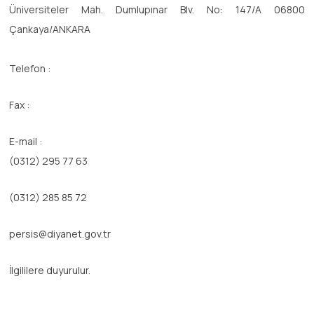
Üniversiteler Mah. Dumlupınar Blv. No: 147/A 06800
Çankaya/ANKARA
Telefon :
Fax :
E-mail :
(0312) 295 77 63
(0312) 285 85 72
persis@diyanet.gov.tr
İlgililere duyurulur.