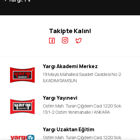
MEB-AGS ÖABT Kursları
İletişim
KPSS GYGK Video Dersler
KPSS-A Kursları
KPSS EB Video Dersler
ÖABT Kursları
Takipte Kalın!
KPSS A Video Dersler
ALES Kursları
ÖABT Video Dersler
DGS Kursları
DGS Video Dersler
ALES Video Dersler
Yargı Akademi Merkez
YDS Video Ders
19 Mayıs Mahallesi Saadet Caddesi No:2
İLKADIM/SAMSUN
Yargı Yayınevi
Ostim Mah. Turan Çiğdem Cad. 1220 Sok.
13/1-2 Ostim Yenimahalle / ANKARA
Yargı Uzaktan Eğitim
Ostim Mah. Turan Çiğdem Cad. 1220 Sok.