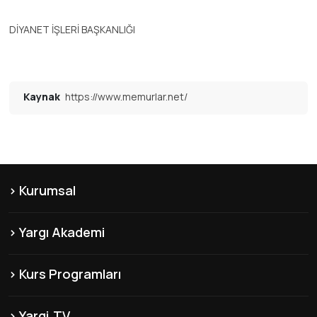
DİYANET İŞLERİ BAŞKANLIĞI
Kaynak
https://www.memurlar.net/
Kurumsal
KVKK
Yargı Akademi
Hakkımızda
Şubelerimiz
Misyon & Vizyon
Kurs Programları
Yayınlarımız
Franchise
KPSS-B Kursları
Franchise
İnsan Kaynakları
Yargi.TV