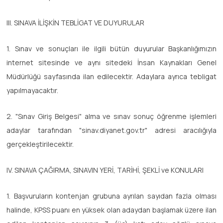
III. SINAVA İLİŞKİN TEBLİGAT VE DUYURULAR
1. Sınav ve sonuçları ile ilgili bütün duyurular Başkanlığımızın
internet sitesinde ve aynı sitedeki İnsan Kaynakları Genel
Müdürlüğü sayfasında ilan edilecektir. Adaylara ayrıca tebligat
yapılmayacaktır.
2. "Sınav Giriş Belgesi" alma ve sınav sonuç öğrenme işlemleri
adaylar tarafından "sinav.diyanet.gov.tr" adresi aracılığıyla
gerçekleştirilecektir.
IV. SINAVA ÇAĞIRMA, SINAVIN YERİ, TARİHİ, ŞEKLİ ve KONULARI
1. Başvuruların kontenjan grubuna ayrılan sayıdan fazla olması
halinde, KPSS puanı en yüksek olan adaydan başlamak üzere ilan