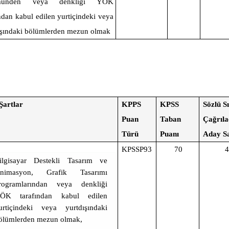
münden veya denkliği YÖK
ından kabul edilen yurtiçindeki veya
ışındaki bölümlerden mezun olmak
Şartlar
KPPS
KPSS
Sözlü S
Puan
Taban
Çağrıl
Türü
Puanı
Aday Sa
KPSSP93
70
4
ilgisayar Destekli Tasarım ve
nimasyon, Grafik Tasarımı
rogramlarından veya denkliği
ÖK tarafından kabul edilen
urtiçindeki veya yurtdışındaki
ölümlerden mezun olmak,