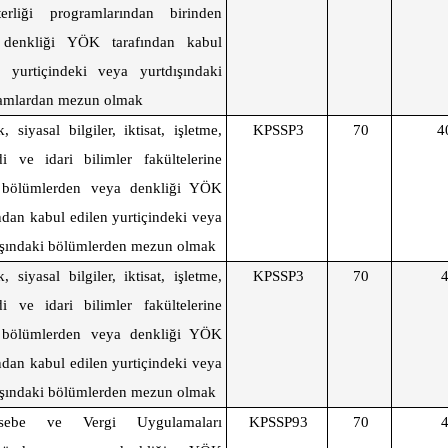
terliği programlarından birinden
 denkliği YÖK tarafından kabul
n yurtiçindeki veya yurtdışındaki
amlardan mezun olmak
 siyasal bilgiler, iktisat, işletme,
KPSSP3
70
4
adi ve idari bilimler fakültelerine
 bölümlerden veya denkliği YÖK
ından kabul edilen yurtiçindeki veya
ışındaki bölümlerden mezun olmak
 siyasal bilgiler, iktisat, işletme,
KPSSP3
70
adi ve idari bilimler fakültelerine
 bölümlerden veya denkliği YÖK
ından kabul edilen yurtiçindeki veya
ışındaki bölümlerden mezun olmak
sebe ve Vergi Uygulamaları
KPSSP93
70