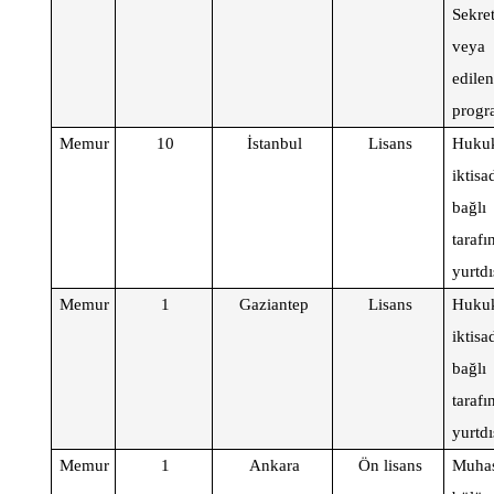
Sekre
veya
edile
progr
Memur
10
İstanbul
Lisans
Hukuk,
iktis
bağlı
taraf
yurtd
Memur
1
Gaziantep
Lisans
Hukuk,
iktis
bağlı
taraf
yurtd
Memur
1
Ankara
Ön lisans
Muha