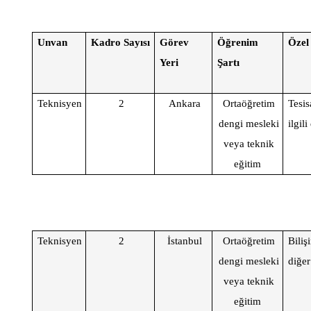
Unvan
Kadro Sayısı
Görev
Öğrenim
Özel
Yeri
Şartı
Teknisyen
2
Ankara
Ortaöğretim
Tesis
dengi mesleki
ilgil
veya teknik
eğitim
Teknisyen
2
İstanbul
Ortaöğretim
Biliş
dengi mesleki
diğe
veya teknik
eğitim