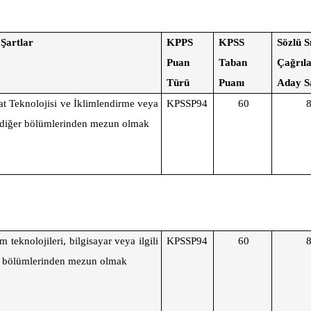
 Şartlar
KPPS
KPSS
Sözlü S
Puan
Taban
Çağrıl
Türü
Puanı
Aday S
at Teknolojisi ve İklimlendirme veya
KPSSP94
60
i diğer bölümlerinden mezun olmak
im teknolojileri, bilgisayar veya ilgili
KPSSP94
60
r bölümlerinden mezun olmak