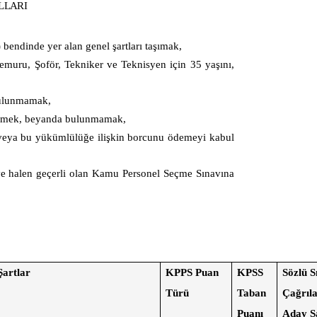
LLARI
endinde yer alan genel şartları taşımak,
muru, Şoför, Tekniker ve Teknisyen için 35 yaşını,
 bulunmamak,
ermemek, beyanda bulunmamak,
eya bu yükümlülüğe ilişkin borcunu ödemeyi kabul
ve halen geçerli olan Kamu Personel Seçme Sınavına
Şartlar
KPPS Puan
KPSS
Sözlü S
Türü
Taban
Çağrıl
Puanı
Aday S