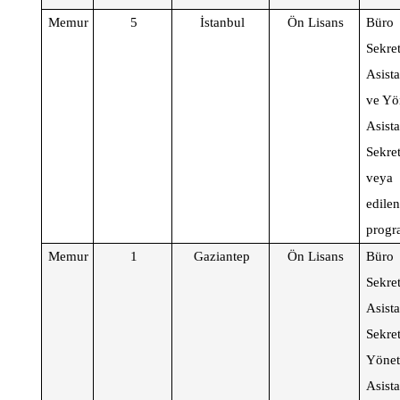
Memur
5
İstanbul
Ön Lisans
Büro
Sekre
Asista
ve Yö
Asist
Sekre
veya
edile
progr
Memur
1
Gaziantep
Ön Lisans
Büro
Sekre
Asista
Sekr
Yönet
Asist