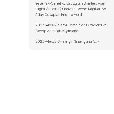
Yetenek-Genel Kültür, Eğitim Bilimleri, Alan
Bilgisi Ve ÖABT) Sınavları Cevap Kâğıtları Ve
Aday Cevapları Erişime Açıldı
2023-Ales/2 sınavı Temel Soru Kitapçığı Ve
Cevap Anahtarı yayımlandı
2023-Ales/2 Sınavı İçin Sınav günü Açık
Tutulacak İl/ilçe Nüfus Müdürlükleri
2023-DGS Cevap Kâğıtları Ve Aday Cevapları
Erişime Açıldı
2023-DGS Sonuçları Açıklandı
2023-KPSS-Öabt: Temel Soru Kitapçıkları Ve
Cevap Anahtarları Yayımlandı
2023-KPSS-ÖABT İçin Sınav Günü Açık
Tutulacak İl/ilçe Nüfus Müdürlükleri