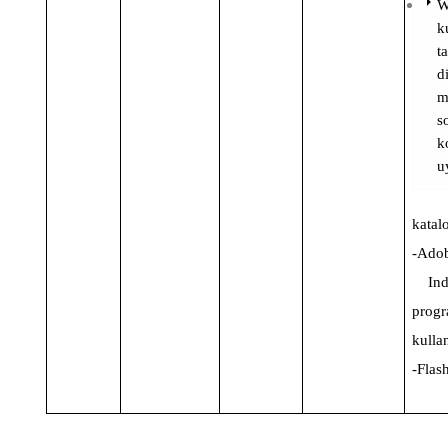
W
k
t
d
m
s
k
u
katal
-Ado
Inde
progr
kulla
-Flas