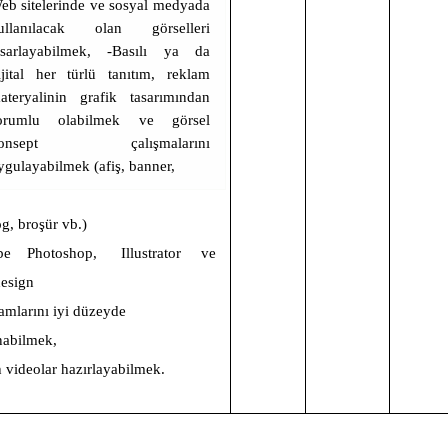
eb sitelerinde ve sosyal medyada
ullanılacak olan görselleri
asarlayabilmek, -Basılı ya da
ijital her türlü tanıtım, reklam
ateryalinin grafik tasarımından
orumlu olabilmek ve görsel
onsept çalışmalarını
ygulayabilmek (afiş, banner,
og, broşür vb.)
be Photoshop, Illustrator ve
sign
amlarını iyi düzeyde
nabilmek,
h videolar hazırlayabilmek.