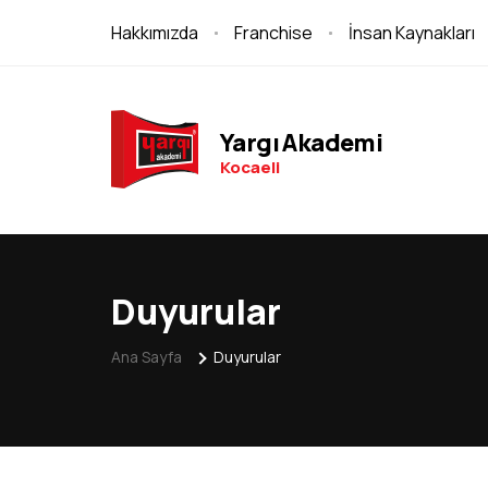
Hakkımızda
Franchise
İnsan Kaynakları
Yargı Akademi
Kocaeli
Duyurular
Ana Sayfa
Duyurular