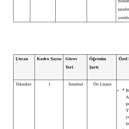
bölü
taraf
yurtd
Unvan
Kadro Sayısı
Görev
Öğrenim
Özel 
Yeri
Şartı
Tekniker
1
İstanbul
Ön Lisans
B
A
p
Y
y
b