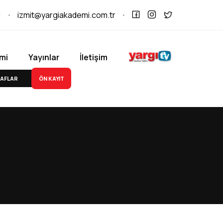
1
izmit@yargiakademi.com.tr
mi
Yayınlar
İletişim
ÖN KAYIT
AFLAR