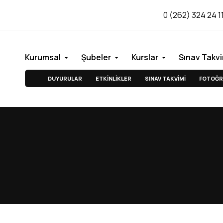
0 (262) 324 24 1
Kurumsal
Şubeler
Kurslar
Sınav Takvi
DUYURULAR
ETKİNLİKLER
SINAV TAKVİMİ
FOTOĞR