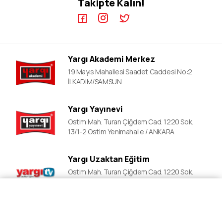
Takipte Kalın!
KPSS A Video Dersler
ALES Kursları
ÖABT Video Dersler
DGS Kursları
DGS Video Dersler
ALES Video Dersler
Yargı Akademi Merkez
YDS Video Ders
19 Mayıs Mahallesi Saadet Caddesi No:2
İLKADIM/SAMSUN
Yargı Yayınevi
Ostim Mah. Turan Çiğdem Cad. 1220 Sok.
13/1-2 Ostim Yenimahalle / ANKARA
Yargı Uzaktan Eğitim
Ostim Mah. Turan Çiğdem Cad. 1220 Sok.
13/1-2 Ostim Yenimahalle / ANKARA
Fiyat Al
Ön Kayıt