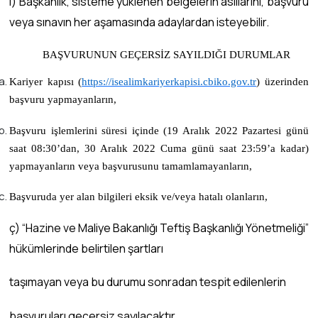
ı) Başkanlık, sisteme yüklenen belgelerin asıllarını, başvuru
veya sınavın her aşamasında adaylardan isteyebilir.
BAŞVURUNUN GEÇERSİZ SAYILDIĞI DURUMLAR
Kariyer kapısı (
https://isealimkariyerkapisi.cbiko.gov.tr
)
üzerinden
başvuru yapmayanların,
Başvuru işlemlerini süresi içinde (19 Aralık 2022 Pazartesi günü
saat 08:30’dan, 30 Aralık 2022 Cuma günü saat 23:59’a kadar)
yapmayanların veya başvurusunu tamamlamayanların,
Başvuruda yer alan bilgileri eksik ve/veya hatalı olanların,
ç) “Hazine ve Maliye Bakanlığı Teftiş Başkanlığı Yönetmeliği”
hükümlerinde belirtilen şartları
taşımayan veya bu durumu sonradan tespit edilenlerin
başvuruları geçersiz sayılacaktır.