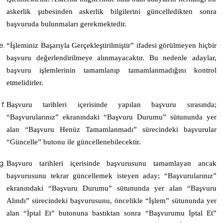
askerlik şubesinden askerlik bilgilerini güncelledikten sonra
başvuruda bulunmaları gerekmektedir.
“
İşleminiz Başarıyla Gerçekleştirilmiştir
” ifadesi görülmeyen hiçbir
başvuru değerlendirilmeye alınmayacaktır. Bu nedenle adaylar,
başvuru işlemlerinin tamamlanıp tamamlanmadığını kontrol
etmelidirler.
Başvuru tarihleri içerisinde yapılan başvuru sırasında;
“
Başvurularınız
” ekranındaki “
Başvuru Durumu
” sütununda yer
alan “
Başvuru Henüz Tamamlanmadı
” sürecindeki başvurular
“
Güncelle
” butonu ile güncellenebilecektir.
Başvuru tarihleri içerisinde başvurusunu tamamlayan ancak
başvurusunu tekrar güncellemek isteyen aday;
“Başvurularınız”
ekranındaki
“Başvuru Durumu”
sütununda yer alan
“Başvuru
Alındı”
sürecindeki başvurusunu, öncelikle
“İşlem”
sütununda yer
alan
“İptal Et”
butonuna bastıktan sonra
“Başvurumu İptal Et”