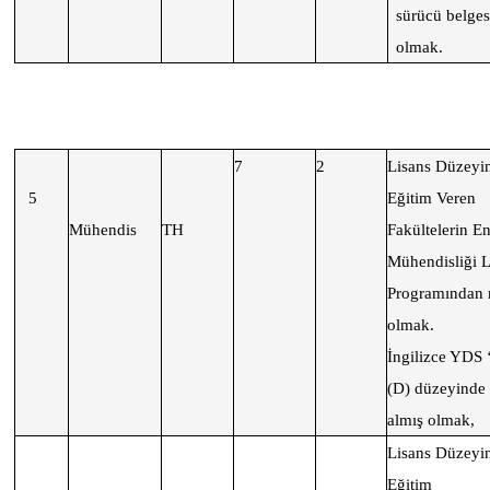
sürücü belges
olmak.
7
2
Lisans Düzeyi
5
Eğitim Veren
Mühendis
TH
Fakültelerin En
Mühendisliği L
Programından
olmak.
İngilizce YDS 
(D) düzeyinde
almış olmak,
Lisans Düzeyi
Eğitim 