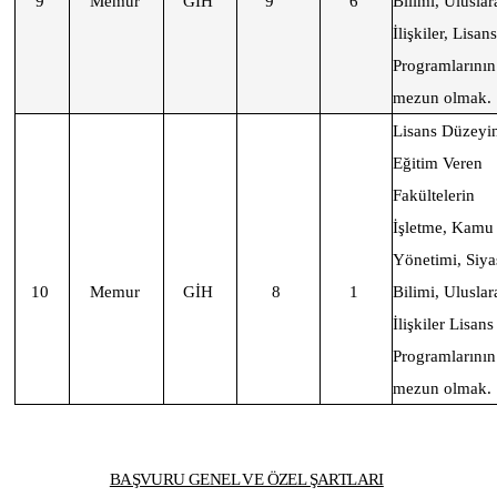
9
Memur
GİH
9
6
Bilimi, Uluslar
İlişkiler, Lisans
Programlarının
mezun olmak.
Lisans Düzeyi
Eğitim Veren
Fakültelerin
İşletme, Kamu
Yönetimi, Siya
10
Memur
GİH
8
1
Bilimi, Uluslar
İlişkiler Lisans
Programlarının
mezun olmak.
BAŞVURU GENEL VE ÖZEL ŞARTLARI