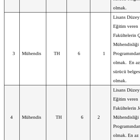
olmak.
Lisans Düzey
Eğitim veren
Fakültelerin 
Mühendisliği
3
Mühendis
TH
6
1
Programında
olmak. En az 
sürücü belges
olmak.
Lisans Düzey
Eğitim veren
Fakültelerin J
4
Mühendis
TH
6
2
Mühendisliği
Programında
olmak. En az (