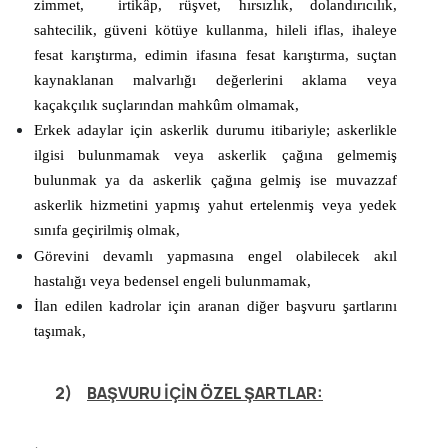
zimmet, irtikâp, rüşvet, hırsızlık, dolandırıcılık,
sahtecilik, güveni kötüye kullanma, hileli iflas, ihaleye
fesat karıştırma, edimin ifasına fesat karıştırma, suçtan
kaynaklanan malvarlığı değerlerini aklama veya
kaçakçılık suçlarından mahkûm olmamak,
Erkek adaylar için askerlik durumu itibariyle; askerlikle
ilgisi bulunmamak veya askerlik çağına gelmemiş
bulunmak ya da askerlik çağına gelmiş ise muvazzaf
askerlik hizmetini yapmış yahut ertelenmiş veya yedek
sınıfa geçirilmiş olmak,
Görevini devamlı yapmasına engel olabilecek akıl
hastalığı veya bedensel engeli bulunmamak,
İlan edilen kadrolar için aranan diğer başvuru şartlarını
taşımak,
2)
BAŞVURU İÇİN ÖZEL ŞARTLAR: