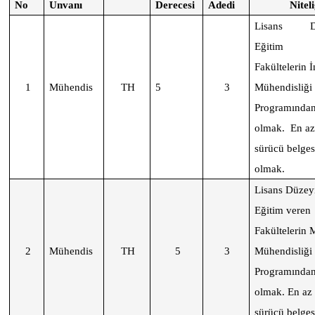
No
Unvanı
Derecesi
Adedi
Niteli
Lisans Dü
Eğitim 
Fakültelerin İ
1
Mühendis
TH
5
3
Mühendisliği
Programında
olmak. En az 
sürücü belges
olmak.
Lisans Düzey
Eğitim veren
Fakültelerin 
2
Mühendis
TH
5
3
Mühendisliği
Programında
olmak. En az (
sürücü belges