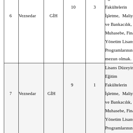
10
3
Fakültelerin
6
Veznedar
GİH
İşletme, Mali
ve Bankacılık,
Muhasebe, Fin
Yönetim Lisan
Programlarının
mezun olmak.
Lisans Düzeyi
Eğitim 
9
1
Fakültelerin
7
Veznedar
GİH
İşletme, Mali
ve Bankacılık,
Muhasebe, Fin
Yönetim Lisan
Programlarının