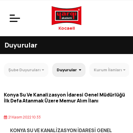
Kocaeli
Duyurular
Şube Duyuruları
Duyurular
Kurum İlanları
Konya Su Ve Kanalizasyon İdaresi Genel Müdürlüğü
İlk Defa Atanmak Üzere Memur Alım İlanı
21 Kasım 2022 10:33
KONYA SU VE KANALİZASYON İDARESİ GENEL