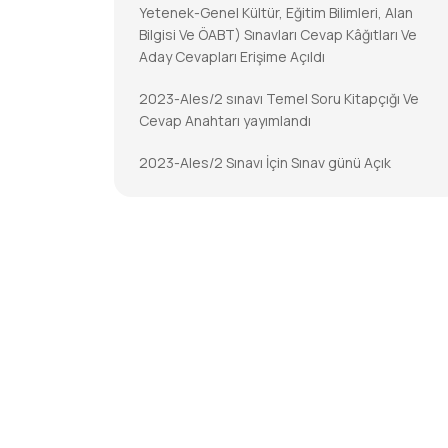
Yetenek-Genel Kültür, Eğitim Bilimleri, Alan
Bilgisi Ve ÖABT) Sınavları Cevap Kâğıtları Ve
Aday Cevapları Erişime Açıldı
2023-Ales/2 sınavı Temel Soru Kitapçığı Ve
Cevap Anahtarı yayımlandı
2023-Ales/2 Sınavı İçin Sınav günü Açık
Tutulacak İl/ilçe Nüfus Müdürlükleri
2023-DGS Cevap Kâğıtları Ve Aday Cevapları
Erişime Açıldı
2023-DGS Sonuçları Açıklandı
2023-KPSS-Öabt: Temel Soru Kitapçıkları Ve
Cevap Anahtarları Yayımlandı
2023-KPSS-ÖABT İçin Sınav Günü Açık
Tutulacak İl/ilçe Nüfus Müdürlükleri