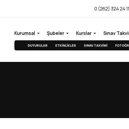
0 (262) 324 24 1
Kurumsal
Şubeler
Kurslar
Sınav Takvi
DUYURULAR
ETKİNLİKLER
SINAV TAKVİMİ
FOTOĞR