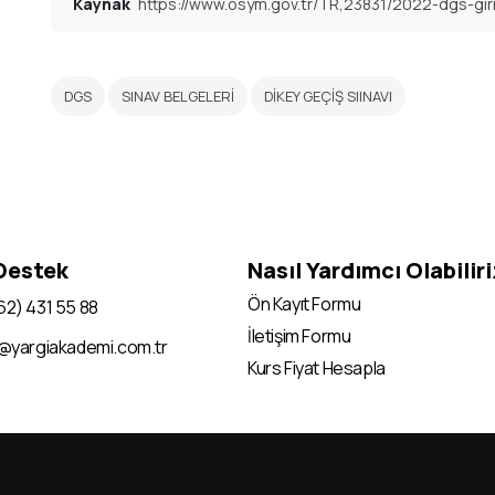
Kaynak
https://www.osym.gov.tr/TR,23831/2022-dgs-giri
DGS
SINAV BELGELERİ
DİKEY GEÇİŞ SIINAVI
 Destek
Nasıl Yardımcı Olabilir
Ön Kayıt Formu
62) 431 55 88
İletişim Formu
i@yargiakademi.com.tr
Kurs Fiyat Hesapla