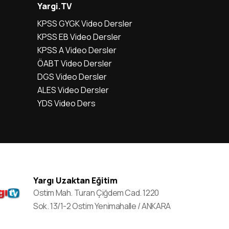
Yargi.TV
KPSS GYGK Video Dersler
KPSS EB Video Dersler
KPSS A Video Dersler
ÖABT Video Dersler
DGS Video Dersler
ALES Video Dersler
YDS Video Ders
Yargı Uzaktan Eğitim
Ostim Mah. Turan Çiğdem Cad. 1220
Sok. 13/1-2 Ostim Yenimahalle / ANKARA