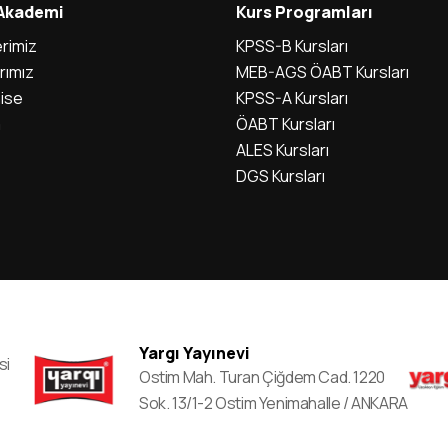
 Akademi
Kurs Programları
rimiz
KPSS-B Kursları
rımız
MEB-AGS ÖABT Kursları
ise
KPSS-A Kursları
m
ÖABT Kursları
ALES Kursları
DGS Kursları
Yargı Yayınevi
si
Ostim Mah. Turan Çiğdem Cad. 1220
Sok. 13/1-2 Ostim Yenimahalle / ANKARA