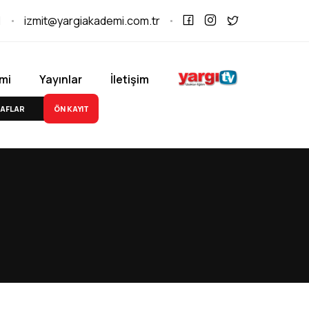
1
izmit@yargiakademi.com.tr
mi
Yayınlar
İletişim
ÖN KAYIT
AFLAR