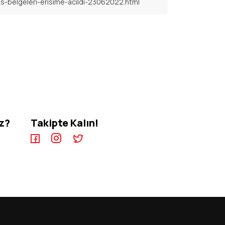
s-belgeleri-erisime-acildi-23062022.html
iz?
Takipte Kalın!