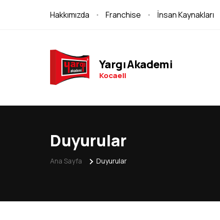
Hakkımızda
Franchise
İnsan Kaynakları
Yargı Akademi
Kocaeli
Duyurular
Ana Sayfa
Duyurular