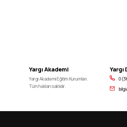
2022-KPSS (Lisans, Ön Lisans Ve
Ortaöğretim): Branş Bazında Sıralamaların
Güncellenmesi
2023-KPSS Alan Bilgisi Oturumlarının Temel
Soru Kitapçıkları Ve Cevap Anahtarları
Yayımlandı
2023-KPSS Öğretmenlik Alan Bilgisi Testi
(Öabt) sınava Giriş Belgeleri Erişime Açıldı
Yargı Akademi
Yargı
2023-KPSS Alan Bilgisi Oturumları için Sınav
Günü Açık Tutulacak İl/ilçe Nüfus Müdürlükleri
Yargı Akademi Eğitim Kurumları.
0 (3
Tüm hakları saklıdır.
2023-KPSS A Grubu Ve Öğretmenlik Sınavı
bilg
Genel Yetenek-Genel Kültür/eğitim Bilimleri
Oturumlarının Temel Soru Kitapçıkları Ve
Cevap Anahtarları Yayımlandı
2023-Dgs: Temel Soru Kitapçığı Ve Cevap
Anahtarı yayımlandı