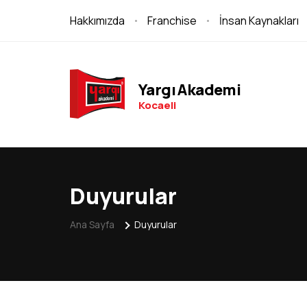
Hakkımızda
Franchise
İnsan Kaynakları
Yargı Akademi
Kocaeli
Duyurular
Ana Sayfa
Duyurular