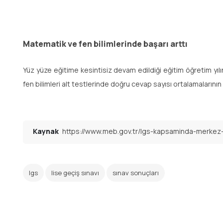
Matematik ve fen bilimlerinde başarı arttı
Yüz yüze eğitime kesintisiz devam edildiği eğitim öğretim yıl
fen bilimleri alt testlerinde doğru cevap sayısı ortalamalarının
Kaynak
https://www.meb.gov.tr/lgs-kapsaminda-merkez-s
lgs
lise geçiş sınavı
sınav sonuçları