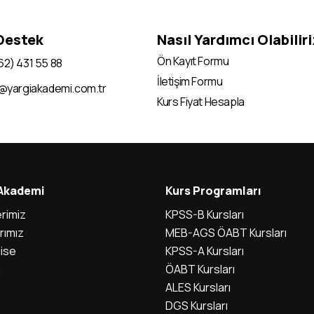
 Destek
Nasıl Yardımcı Olabilir
Ön Kayıt Formu
62) 431 55 88
İletişim Formu
i@yargiakademi.com.tr
Kurs Fiyat Hesapla
 Akademi
Kurs Programları
rimiz
KPSS-B Kursları
rımız
MEB-AGS ÖABT Kursları
ise
KPSS-A Kursları
m
ÖABT Kursları
ALES Kursları
DGS Kursları