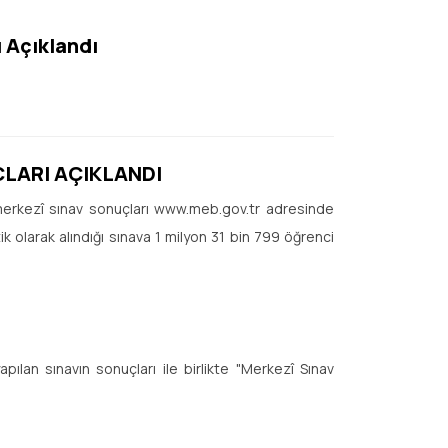
 Açıklandı
LARI AÇIKLANDI
erkezî sınav sonuçları www.meb.gov.tr adresinde
tik olarak alındığı sınava 1 milyon 31 bin 799 öğrenci
ılan sınavın sonuçları ile birlikte "Merkezî Sınav