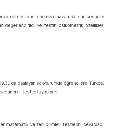
rda, öğrencilerin merkezî sınavda aldıkları sonuçlar
lar değerlendirildi ve testin psikometrik özellikleri
09.30'da başlayan ilk oturumda öğrencilere Türkçe,
e yabancı dil testleri uygulandı.
r matematik ve fen bilimleri testlerini cevapladı.