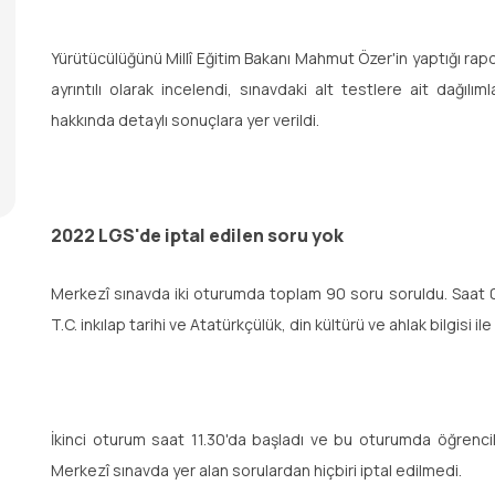
Yürütücülüğünü Millî Eğitim Bakanı Mahmut Özer'in yaptığı rapo
ayrıntılı olarak incelendi, sınavdaki alt testlere ait dağılım
hakkında detaylı sonuçlara yer verildi.
2022 LGS'de iptal edilen soru yok
Merkezî sınavda iki oturumda toplam 90 soru soruldu. Saat 
T.C. inkılap tarihi ve Atatürkçülük, din kültürü ve ahlak bilgisi il
İkinci oturum saat 11.30'da başladı ve bu oturumda öğrencile
Merkezî sınavda yer alan sorulardan hiçbiri iptal edilmedi.