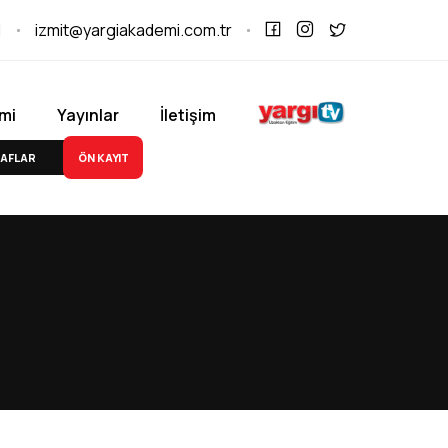
1
izmit@yargiakademi.com.tr
mi
Yayınlar
İletişim
ÖN KAYIT
AFLAR