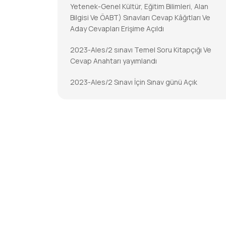
Yetenek-Genel Kültür, Eğitim Bilimleri, Alan
Bilgisi Ve ÖABT) Sınavları Cevap Kâğıtları Ve
Aday Cevapları Erişime Açıldı
2023-Ales/2 sınavı Temel Soru Kitapçığı Ve
Cevap Anahtarı yayımlandı
2023-Ales/2 Sınavı İçin Sınav günü Açık
Tutulacak İl/ilçe Nüfus Müdürlükleri
2023-DGS Cevap Kâğıtları Ve Aday Cevapları
Erişime Açıldı
2023-DGS Sonuçları Açıklandı
2023-KPSS-Öabt: Temel Soru Kitapçıkları Ve
Cevap Anahtarları Yayımlandı
2023-KPSS-ÖABT İçin Sınav Günü Açık
Tutulacak İl/ilçe Nüfus Müdürlükleri