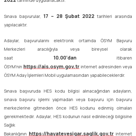
2022
tarihinde uygulanacaktır.
17 – 28 Şubat 2022
Sınava başvurular,
tarihleri arasında
yapılacaktır.
Adaylar, başvurularını elektronik ortamda ÖSYM Başvuru
Merkezleri aracılığıyla veya bireysel olarak
10.00'dan
saat
itibaren
https://ais.osym.gov.tr
ÖSYM'nin
internet adresinden veya
ÖSYM Aday İşlemleri Mobil uygulamasından yapabileceklerdir.
Sınava başvuruda HES kodu bilgisi alınacağından adayların,
sınava başvuru işlemi yapmadan veya başvuru için başvuru
merkezlerine gitmeden önce HES kodunu edinmiş olmaları
gerekmektedir. Adaylar, HES kodunun nasıl edinileceği bilgisine
Sağlık
https://hayatevesigar.saglik.gov.tr
Bakanlığının
internet