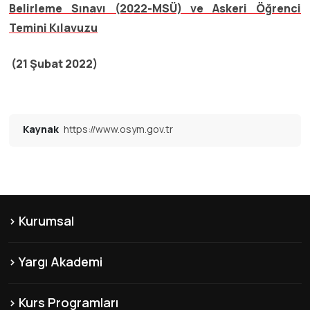
Belirleme Sınavı (2022-MSÜ) ve Askeri Öğrenci
Temini Kılavuzu
(21 Şubat 2022)
Kaynak
https://www.osym.gov.tr
Kurumsal
KVKK
Yargı Akademi
Hakkımızda
Şubelerimiz
Misyon & Vizyon
Kurs Programları