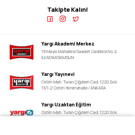
KPSS EB Video Dersler
ÖABT Kursları
Takipte Kalın!
KPSS A Video Dersler
ALES Kursları
ÖABT Video Dersler
DGS Kursları
DGS Video Dersler
ALES Video Dersler
Yargı Akademi Merkez
YDS Video Ders
19 Mayıs Mahallesi Saadet Caddesi No:2
İLKADIM/SAMSUN
Yargı Yayınevi
Ostim Mah. Turan Çiğdem Cad. 1220 Sok.
13/1-2 Ostim Yenimahalle / ANKARA
Yargı Uzaktan Eğitim
Ostim Mah. Turan Çiğdem Cad. 1220 Sok.
13/1-2 Ostim Yenimahalle / ANKARA
Fiyat Al
Ön Kayıt