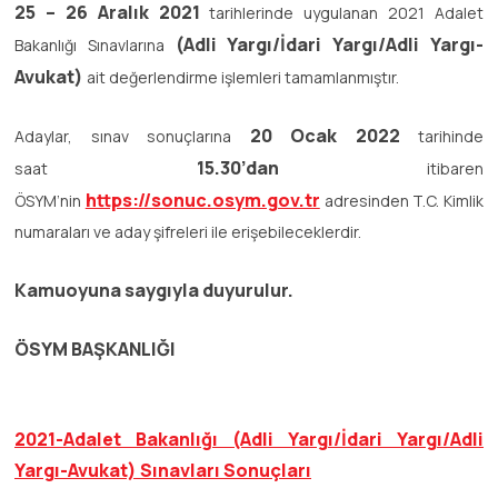
25 – 26 Aralık 2021
tarihlerinde uygulanan 2021 Adalet
(Adli Yargı/İdari Yargı/Adli Yargı-
Bakanlığı Sınavlarına
Avukat)
ait değerlendirme işlemleri tamamlanmıştır.
20 Ocak 2022
Adaylar, sınav sonuçlarına
tarihinde
15.30’dan
saat
itibaren
https://sonuc.osym.gov.tr
ÖSYM’nin
adresinden T.C. Kimlik
numaraları ve aday şifreleri ile erişebileceklerdir.
Kamuoyuna saygıyla duyurulur.
ÖSYM BAŞKANLIĞI
2021-Adalet Bakanlığı (Adli Yargı/İdari Yargı/Adli
Yargı-Avukat) Sınavları Sonuçları