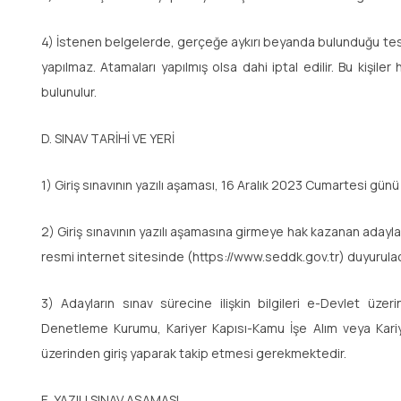
4) İstenen belgelerde, gerçeğe aykırı beyanda bulunduğu tespit
yapılmaz. Atamaları yapılmış olsa dahi iptal edilir. Bu kişi
bulunulur.
D. SINAV TARİHİ VE YERİ
1) Giriş sınavının yazılı aşaması, 16 Aralık 2023 Cumartesi günü 
2) Giriş sınavının yazılı aşamasına girmeye hak kazanan adayl
resmi internet sitesinde (https://www.seddk.gov.tr) duyurulaca
3) Adayların sınav sürecine ilişkin bilgileri e-Devlet üze
Denetleme Kurumu, Kariyer Kapısı-Kamu İşe Alım veya Kariyer 
üzerinden giriş yaparak takip etmesi gerekmektedir.
E. YAZILI SINAV AŞAMASI