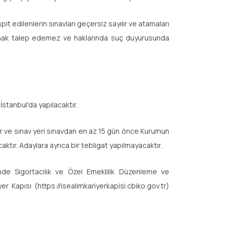
 edilenlerin sınavları geçersiz sayılır ve atamaları
ler hak talep edemez ve haklarında suç duyurusunda
İstanbul'da yapılacaktır.
ar ve sınav yeri sınavdan en az 15 gün önce Kurumun
ktır. Adaylara ayrıca bir tebligat yapılmayacaktır.
rinde Sigortacılık ve Özel Emeklilik Düzenleme ve
Kapısı (https://isealimkariyerkapisi.cbiko.gov.tr)