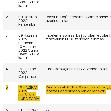
Saat 18:00’e
kadar
2
09 Haziran
Başvuru Değerlendirme Sonuçlarının 
2022
üzerinden ilanı
Perşembe
3
09 Haziran
İnceleme sonrası başvuruları ret olanl
2022
itirazlarının PBS üzerinden alınması
Perşembe –
10 Haziran
2022 Cuma
Saat 18:00’e
kadar
4
15 Haziran
İtiraz sonuçlarının PBS üzerinden ilanı
2022
Çarşamba
5
16 HAZİRAN
Yeri ve saati (https://yhgm.saglik.gov.t
2022
internet adresinden ilan edilecektir.
PERŞEMBE
KURA TARİHİ
6
01 Temmuz