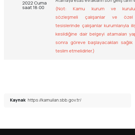
Atamaya esas evrakların son geliş tarih 
2022 Cuma
saat 18:00
(Not: Kamu kurum ve kuruluşl
sözleşmeli çalışanlar ve özel
tesislerinde çalışanlar kurumlarıyla iliş
kesildiğine dair belgeyi atamaları yap
sonra göreve başlayacakları sağlık 
teslim etmelidirler.)
Kaynak
https://kamuilan.sbb.gov.tr/