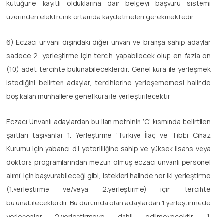
kütüğüne kayıtlı olduklarına dair belgeyi başvuru sistemi
üzerinden elektronik ortamda kaydetmeleri gerekmektedir.
6) Eczacı unvanı dışındaki diğer unvan ve branşa sahip adaylar
sadece 2. yerleştirme için tercih yapabilecek olup en fazla on
(10) adet tercihte bulunabileceklerdir. Genel kura ile yerleşmek
istediğini belirten adaylar, tercihlerine yerleşememesi halinde
boş kalan münhallere genel kura ile yerleştirilecektir.
Eczacı Unvanlı adaylardan bu ilan metninin ‘C’ kısmında belirtilen
şartları taşıyanlar 1. Yerleştirme ‘Türkiye İlaç ve Tıbbi Cihaz
Kurumu için yabancı dil yeterliliğine sahip ve yüksek lisans veya
doktora programlarından mezun olmuş eczacı unvanlı personel
alımı’ için başvurabileceği gibi, istekleri halinde her iki yerleştirme
(1.yerleştirme ve/veya 2.yerleştirme) için tercihte
bulunabileceklerdir. Bu durumda olan adaylardan 1.yerleştirmede
yerleşenler 2.yerleştirmeye dahil edilmeyecektir. 1.