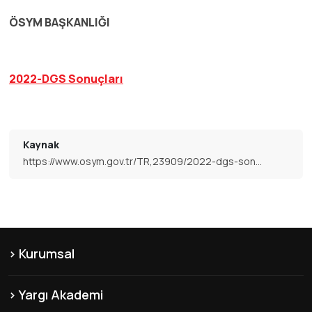
ÖSYM BAŞKANLIĞI
2022-DGS Sonuçları
Kaynak
https://www.osym.gov.tr/TR,23909/2022-dgs-sonuclari-aciklandi-11082022.html
Kurumsal
KVKK
Yargı Akademi
Hakkımızda