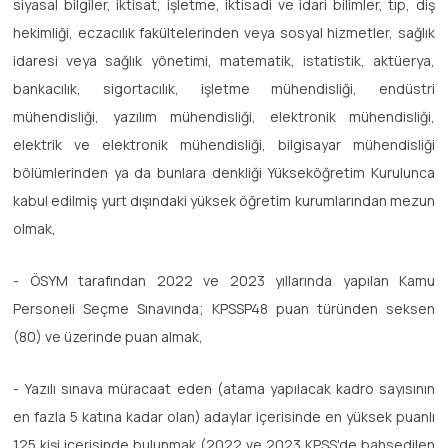
siyasal bilgiler, iktisat, işletme, iktisadi ve idari bilimler, tıp, diş
hekimliği, eczacılık fakültelerinden veya sosyal hizmetler, sağlık
idaresi veya sağlık yönetimi, matematik, istatistik, aktüerya,
bankacılık, sigortacılık, işletme mühendisliği, endüstri
mühendisliği, yazılım mühendisliği, elektronik mühendisliği,
elektrik ve elektronik mühendisliği, bilgisayar mühendisliği
bölümlerinden ya da bunlara denkliği Yükseköğretim Kurulunca
kabul edilmiş yurt dışındaki yüksek öğretim kurumlarından mezun
olmak,
- ÖSYM tarafından 2022 ve 2023 yıllarında yapılan Kamu
Personeli Seçme Sınavında; KPSSP48 puan türünden seksen
(80) ve üzerinde puan almak,
- Yazılı sınava müracaat eden (atama yapılacak kadro sayısının
en fazla 5 katına kadar olan) adaylar içerisinde en yüksek puanlı
125 kişi içerisinde bulunmak (2022 ve 2023 KPSS'de bahsedilen