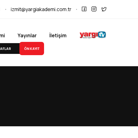
1
izmit@yargiakademi.com.tr
mi
Yayınlar
İletişim
ÖN KAYIT
AFLAR