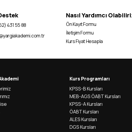
 Destek
Nasıl Yardımcı Olabilir
Ön Kayıt Formu
62) 431 55 88
İletişim Formu
i@yargiakademi.com.tr
Kurs Fiyat Hesapla
 Akademi
Kurs Programları
rimiz
KPSS-B Kursları
rımız
MEB-AGS ÖABT Kursları
ise
KPSS-A Kursları
m
ÖABT Kursları
ALES Kursları
DGS Kursları