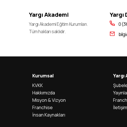
2023-KPSS A Grubu Ve Öğretmenlik Genel
Yargı Akademi
Yargı
Yetenek-Genel Kültür Ve Eğitim Bilimleri
Oturumları sınava Giriş Belgeleri Erişime Açıldı
Yargı Akademi Eğitim Kurumları.
0 (3
Tüm hakları saklıdır.
bilg
2023-Ales/2 başvurularının Alınması
2023-Yks: Sistemdeki Eğitim Bilgilerinin
Adaylar Tarafından Kontrolü Ve Eğitim Bilgisi
Seçme İşlemi
2023-Yks: Adayların Eğitim Bilgilerinin Kontrol
Kurumsal
Yargı
/ Güncelleme / Teyit İşlemleri İçin Okul
Müdürlüklerine Kamu Kurumları
KVKK
Şubele
İşlemleri sisteminin Açılması
Hakkımızda
Yayınla
Misyon & Vizyon
Franch
2023-Yks için Sınav günü Açık Tutulacak İl/ilçe
Franchise
İletişi
Nüfus Müdürlükleri
İnsan Kaynakları
2023 Yükseköğretim Kurumları Sınavı (2023-
Yks): deprem Bölgesinden Sınava Başvuran