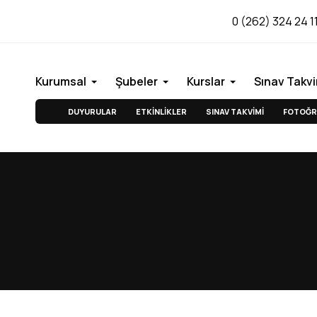
0 (262) 324 24 1
Kurumsal
Şubeler
Kurslar
Sınav Takvi
DUYURULAR
ETKİNLİKLER
SINAV TAKVİMİ
FOTOĞR