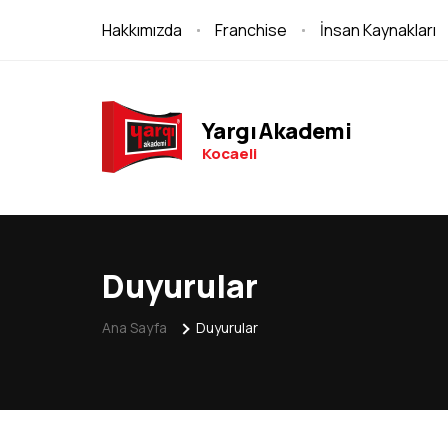
Hakkımızda
Franchise
İnsan Kaynakları
Yargı Akademi
Kocaeli
Duyurular
Ana Sayfa
Duyurular