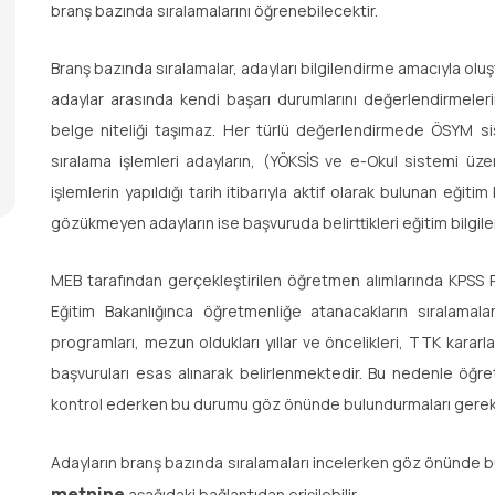
branş bazında sıralamalarını öğrenebilecektir.
Branş bazında sıralamalar, adayları bilgilendirme amacıyla oluş
adaylar arasında kendi başarı durumlarını değerlendirmeler
belge niteliği taşımaz. Her türlü değerlendirmede ÖSYM sist
sıralama işlemleri adayların, (YÖKSİS ve e-Okul sistemi üze
işlemlerin yapıldığı tarih itibarıyla aktif olarak bulunan eğitim 
gözükmeyen adayların ise başvuruda belirttikleri eğitim bilgiler
MEB tarafından gerçekleştirilen öğretmen alımlarında KPSS P10
Eğitim Bakanlığınca öğretmenliğe atanacakların sıralamal
programları, mezun oldukları yıllar ve öncelikleri, TTK kararl
başvuruları esas alınarak belirlenmektedir. Bu nedenle öğret
kontrol ederken bu durumu göz önünde bulundurmaları gere
Adayların branş bazında sıralamaları incelerken göz önünde 
metnine
aşağıdaki bağlantıdan erişilebilir.