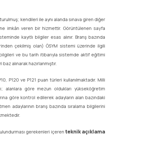
turulmuş; kendileri ile aynı alanda sınava giren diğer
ine imkân veren bir hizmettir. Görüntülenen sayfa
eminde kayıtlı bilgiler esas alınır. Branş bazında
rinden çekilmiş olan) ÖSYM sistemi üzerinde ilgili
bilgileri ve bu tarih itibarıyla sistemde aktif eğitimi
i baz alınarak hazırlanmıştır.
, P120 ve P121 puan türleri kullanılmaktadır. Milli
arı; alanlara göre mezun oldukları yükseköğretim
arına göre kontrol edilerek adayların alan bazındaki
men adaylarının branş bazında sıralama bilgilerini
kmektedir.
teknik açıklama
bulundurması gerekenleri içeren