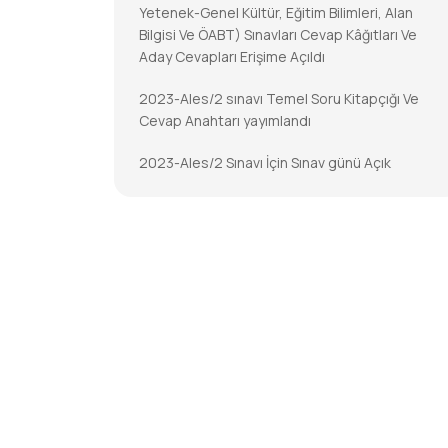
Yetenek-Genel Kültür, Eğitim Bilimleri, Alan
Bilgisi Ve ÖABT) Sınavları Cevap Kâğıtları Ve
Aday Cevapları Erişime Açıldı
2023-Ales/2 sınavı Temel Soru Kitapçığı Ve
Cevap Anahtarı yayımlandı
2023-Ales/2 Sınavı İçin Sınav günü Açık
Tutulacak İl/ilçe Nüfus Müdürlükleri
2023-DGS Cevap Kâğıtları Ve Aday Cevapları
Erişime Açıldı
2023-DGS Sonuçları Açıklandı
2023-KPSS-Öabt: Temel Soru Kitapçıkları Ve
Cevap Anahtarları Yayımlandı
2023-KPSS-ÖABT İçin Sınav Günü Açık
Tutulacak İl/ilçe Nüfus Müdürlükleri