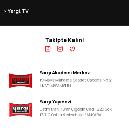
KPSS-B Kursları
Franchise
İnsan Kaynakları
Yargi.TV
MEB-AGS ÖABT Kursları
İletişim
KPSS GYGK Video Dersler
KPSS-A Kursları
KPSS EB Video Dersler
ÖABT Kursları
Takipte Kalın!
KPSS A Video Dersler
ALES Kursları
ÖABT Video Dersler
DGS Kursları
DGS Video Dersler
ALES Video Dersler
Yargı Akademi Merkez
YDS Video Ders
19 Mayıs Mahallesi Saadet Caddesi No:2
İLKADIM/SAMSUN
Yargı Yayınevi
Ostim Mah. Turan Çiğdem Cad. 1220 Sok.
13/1-2 Ostim Yenimahalle / ANKARA