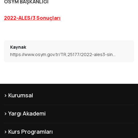
ÖSYM BAŞKANLIĞI
2022-ALES/3 Sonuçları
Kaynak
https://www.osym.gov.tr/TR,25177/2022-ales3-sinavi-sonuclari-aciklandi-09122022.html
Kurumsal
KVKK
Yargı Akademi
Hakkımızda
Şubelerimiz
Misyon & Vizyon
Kurs Programları
Yayınlarımız
Franchise