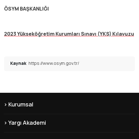
ÖSYM BAŞKANLIĞI
2023 Yükseköğretim Kurumları Sınavı (YKS) Kılavuzu
Kaynak
https://www.osym.gov.tr/
Kurumsal
KVKK
Yargı Akademi
Hakkımızda
Şubelerimiz
Misyon & Vizyon