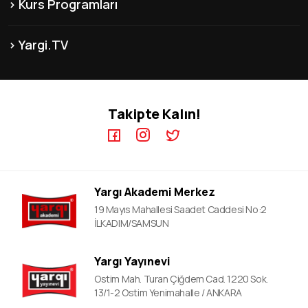
Kurs Programları
Yayınlarımız
Franchise
KPSS-B Kursları
Franchise
İnsan Kaynakları
Yargi.TV
MEB-AGS ÖABT Kursları
İletişim
KPSS GYGK Video Dersler
KPSS-A Kursları
KPSS EB Video Dersler
ÖABT Kursları
Takipte Kalın!
KPSS A Video Dersler
ALES Kursları
ÖABT Video Dersler
DGS Kursları
DGS Video Dersler
ALES Video Dersler
Yargı Akademi Merkez
YDS Video Ders
19 Mayıs Mahallesi Saadet Caddesi No:2
İLKADIM/SAMSUN
Yargı Yayınevi
Ostim Mah. Turan Çiğdem Cad. 1220 Sok.
13/1-2 Ostim Yenimahalle / ANKARA