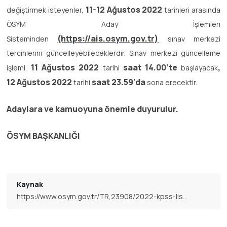
11-12 Ağustos 2022
değiştirmek isteyenler,
tarihleri arasında
ÖSYM Aday İşlemleri
(https://ais.osym.gov.tr)
Sisteminden
sınav merkezi
tercihlerini güncelleyebileceklerdir. Sınav merkezi güncelleme
11 Ağustos 2022
saat 14.00’te
,
işlemi,
tarihi
başlayacak
12 Ağustos 2022
saat 23.59'da
tarihi
sona erecektir.
Adaylara ve kamuoyuna önemle duyurulur.
ÖSYM BAŞKANLIĞI
Kaynak
https://www.osym.gov.tr/TR,23908/2022-kpss-lisans-genel-yetenek-genel-kultur-egitim-bilimleri-alan-bilgisi-oabt-oturumlari-icin--sinav-merkezi-tercihlerinin-guncellenmesi-09082022.html