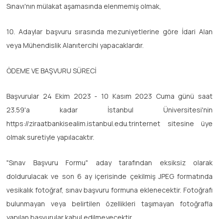
Sınavı'nın mülakat aşamasında elenmemiş olmak,
10. Adaylar başvuru sırasında mezuniyetlerine göre İdari Alan
veya Mühendislik Alanıtercihi yapacaklardır.
ÖDEME VE BAŞVURU SÜRECİ
Başvurular 24 Ekim 2023 - 10 Kasım 2023 Cuma günü saat
23.59'a kadar İstanbul Üniversitesi'nin
https://ziraatbankisealim.istanbul.edu.trinternet sitesine üye
olmak suretiyle yapılacaktır.
"Sınav Başvuru Formu" aday tarafından eksiksiz olarak
doldurulacak ve son 6 ay içerisinde çekilmiş JPEG formatında
vesikalık fotoğraf, sınav başvuru formuna eklenecektir. Fotoğrafı
bulunmayan veya belirtilen özellikleri taşımayan fotoğrafla
yapılan başvurular kabul edilmeyecektir.