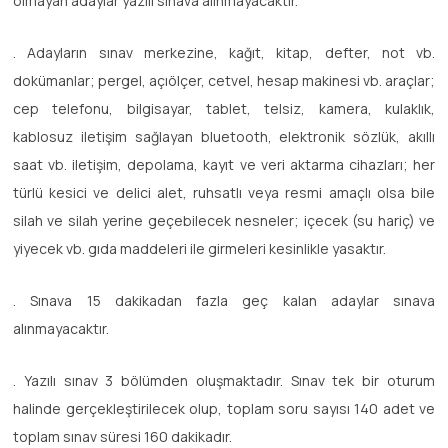
olmayan adaylar yazılı sınava alınmayacaktır.
. Adayların sınav merkezine, kağıt, kitap, defter, not vb.
dokümanlar; pergel, açıölçer, cetvel, hesap makinesi vb. araçlar;
cep telefonu, bilgisayar, tablet, telsiz, kamera, kulaklık,
kablosuz iletişim sağlayan bluetooth, elektronik sözlük, akıllı
saat vb. iletişim, depolama, kayıt ve veri aktarma cihazları; her
türlü kesici ve delici alet, ruhsatlı veya resmi amaçlı olsa bile
silah ve silah yerine geçebilecek nesneler; içecek (su hariç) ve
yiyecek vb. gıda maddeleri ile girmeleri kesinlikle yasaktır.
. Sınava 15 dakikadan fazla geç kalan adaylar sınava
alınmayacaktır.
. Yazılı sınav 3 bölümden oluşmaktadır. Sınav tek bir oturum
halinde gerçekleştirilecek olup, toplam soru sayısı 140 adet ve
toplam sınav süresi 160 dakikadır.