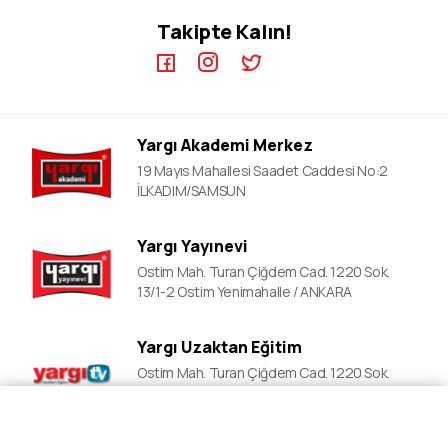
KPSS EB Video Dersler
ÖABT Kursları
Takipte Kalın!
KPSS A Video Dersler
ALES Kursları
ÖABT Video Dersler
DGS Kursları
DGS Video Dersler
ALES Video Dersler
Yargı Akademi Merkez
YDS Video Ders
19 Mayıs Mahallesi Saadet Caddesi No:2
İLKADIM/SAMSUN
Yargı Yayınevi
Ostim Mah. Turan Çiğdem Cad. 1220 Sok.
13/1-2 Ostim Yenimahalle / ANKARA
Yargı Uzaktan Eğitim
Ostim Mah. Turan Çiğdem Cad. 1220 Sok.
13/1-2 Ostim Yenimahalle / ANKARA
Fiyat Al
Ön Kayıt