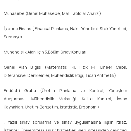
Muhasebe (Genel Muhasebe, Mali Tablolar Analizi)
İşletme Finans ( Finansal Planlama, Nakit Yönetimi, Stok Yönetimi,
Sermaye)
Mühendislik Alanı için 3.Bölüm Sınav Konuları:
Genel Alan Bilgisi (Matematik I-II, Fizik I-II, Lineer Cebir,
Diferansiyel Denklemler, Mühendislik Etiği, Ticari Aritmetik)
Endüstri Grubu (Üretim Planlama ve Kontrol, Yöneylem
Araştırması, Mühendislik Mekaniği, Kalite Kontrol, İnsan
Kaynakları, Üretim-Benzetim, İstatistik, Ergonomi)
. Yazılı sınav sorularına ve sınav uygulamasına ilişkin itiraz,
İstanbul Üniversitesi sınav hizmetleri web sitesinden çevrimiçi