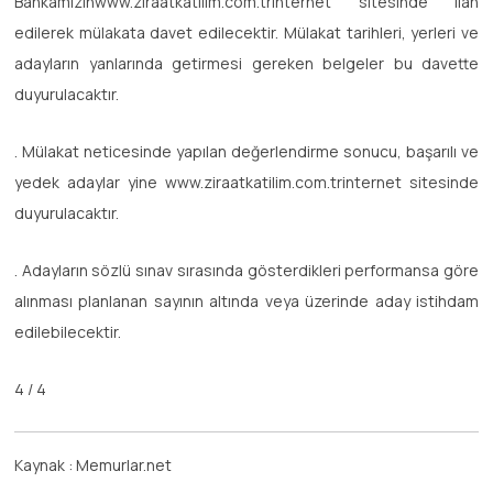
Bankamızınwww.ziraatkatilim.com.trinternet sitesinde ilan
edilerek mülakata davet edilecektir. Mülakat tarihleri, yerleri ve
adayların yanlarında getirmesi gereken belgeler bu davette
duyurulacaktır.
. Mülakat neticesinde yapılan değerlendirme sonucu, başarılı ve
yedek adaylar yine www.ziraatkatilim.com.trinternet sitesinde
duyurulacaktır.
. Adayların sözlü sınav sırasında gösterdikleri performansa göre
alınması planlanan sayının altında veya üzerinde aday istihdam
edilebilecektir.
4 / 4
Kaynak : Memurlar.net