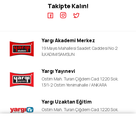
Takipte Kalın!
KPSS A Video Dersler
ALES Kursları
ÖABT Video Dersler
DGS Kursları
DGS Video Dersler
ALES Video Dersler
Yargı Akademi Merkez
YDS Video Ders
19 Mayıs Mahallesi Saadet Caddesi No:2
İLKADIM/SAMSUN
Yargı Yayınevi
Ostim Mah. Turan Çiğdem Cad. 1220 Sok.
13/1-2 Ostim Yenimahalle / ANKARA
Yargı Uzaktan Eğitim
Ostim Mah. Turan Çiğdem Cad. 1220 Sok.
13/1-2 Ostim Yenimahalle / ANKARA
Fiyat Al
Ön Kayıt