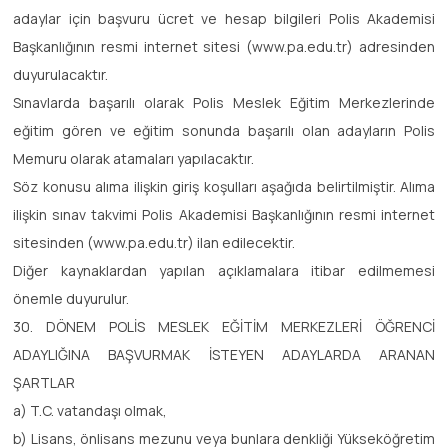
adaylar için başvuru ücret ve hesap bilgileri Polis Akademisi
Başkanlığının resmi internet sitesi (www.pa.edu.tr) adresinden
duyurulacaktır.
Sınavlarda başarılı olarak Polis Meslek Eğitim Merkezlerinde
eğitim gören ve eğitim sonunda başarılı olan adayların Polis
Memuru olarak atamaları yapılacaktır.
Söz konusu alıma ilişkin giriş koşulları aşağıda belirtilmiştir. Alıma
ilişkin sınav takvimi Polis Akademisi Başkanlığının resmi internet
sitesinden (www.pa.edu.tr) ilan edilecektir.
Diğer kaynaklardan yapılan açıklamalara itibar edilmemesi
önemle duyurulur.
30. DÖNEM POLİS MESLEK EĞİTİM MERKEZLERİ ÖĞRENCİ
ADAYLIĞINA BAŞVURMAK İSTEYEN ADAYLARDA ARANAN
ŞARTLAR
a) T.C. vatandaşı olmak,
b) Lisans, önlisans mezunu veya bunlara denkliği Yükseköğretim