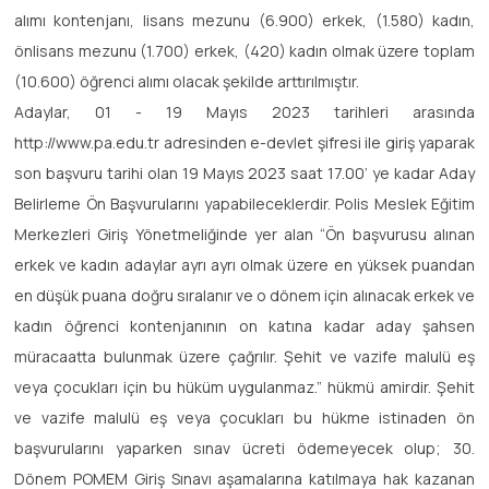
alımı kontenjanı, lisans mezunu (6.900) erkek, (1.580) kadın,
önlisans mezunu (1.700) erkek, (420) kadın olmak üzere toplam
(10.600) öğrenci alımı olacak şekilde arttırılmıştır.
Adaylar, 01 - 19 Mayıs 2023 tarihleri arasında
http://www.pa.edu.tr adresinden e-devlet şifresi ile giriş yaparak
son başvuru tarihi olan 19 Mayıs 2023 saat 17.00’ ye kadar Aday
Belirleme Ön Başvurularını yapabileceklerdir. Polis Meslek Eğitim
Merkezleri Giriş Yönetmeliğinde yer alan “Ön başvurusu alınan
erkek ve kadın adaylar ayrı ayrı olmak üzere en yüksek puandan
en düşük puana doğru sıralanır ve o dönem için alınacak erkek ve
kadın öğrenci kontenjanının on katına kadar aday şahsen
müracaatta bulunmak üzere çağrılır. Şehit ve vazife malulü eş
veya çocukları için bu hüküm uygulanmaz.” hükmü amirdir. Şehit
ve vazife malulü eş veya çocukları bu hükme istinaden ön
başvurularını yaparken sınav ücreti ödemeyecek olup; 30.
Dönem POMEM Giriş Sınavı aşamalarına katılmaya hak kazanan