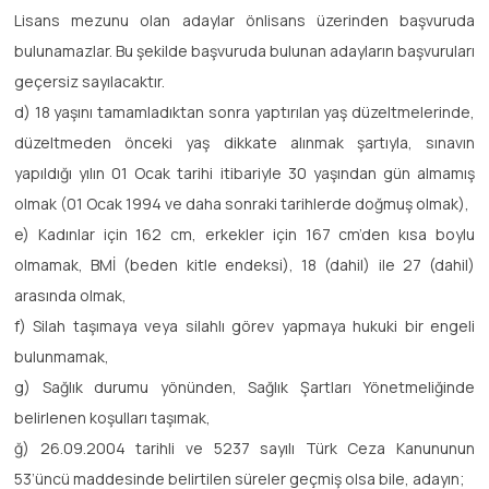
Lisans mezunu olan adaylar önlisans üzerinden başvuruda
bulunamazlar. Bu şekilde başvuruda bulunan adayların başvuruları
geçersiz sayılacaktır.
d) 18 yaşını tamamladıktan sonra yaptırılan yaş düzeltmelerinde,
düzeltmeden önceki yaş dikkate alınmak şartıyla, sınavın
yapıldığı yılın 01 Ocak tarihi itibariyle 30 yaşından gün almamış
olmak (01 Ocak 1994 ve daha sonraki tarihlerde doğmuş olmak),
e) Kadınlar için 162 cm, erkekler için 167 cm’den kısa boylu
olmamak, BMİ (beden kitle endeksi), 18 (dahil) ile 27 (dahil)
arasında olmak,
f) Silah taşımaya veya silahlı görev yapmaya hukuki bir engeli
bulunmamak,
g) Sağlık durumu yönünden, Sağlık Şartları Yönetmeliğinde
belirlenen koşulları taşımak,
ğ) 26.09.2004 tarihli ve 5237 sayılı Türk Ceza Kanununun
53’üncü maddesinde belirtilen süreler geçmiş olsa bile, adayın;