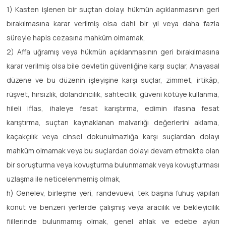
1) Kasten işlenen bir suçtan dolayı hükmün açıklanmasının geri
bırakılmasına karar verilmiş olsa dahi bir yıl veya daha fazla
süreyle hapis cezasına mahkûm olmamak,
2) Affa uğramış veya hükmün açıklanmasının geri bırakılmasına
karar verilmiş olsa bile devletin güvenliğine karşı suçlar, Anayasal
düzene ve bu düzenin işleyişine karşı suçlar, zimmet, irtikâp,
rüşvet, hırsızlık, dolandırıcılık, sahtecilik, güveni kötüye kullanma,
hileli iflas, ihaleye fesat karıştırma, edimin ifasına fesat
karıştırma, suçtan kaynaklanan malvarlığı değerlerini aklama,
kaçakçılık veya cinsel dokunulmazlığa karşı suçlardan dolayı
mahkûm olmamak veya bu suçlardan dolayı devam etmekte olan
bir soruşturma veya kovuşturma bulunmamak veya kovuşturması
uzlaşma ile neticelenmemiş olmak,
h) Genelev, birleşme yeri, randevuevi, tek başına fuhuş yapılan
konut ve benzeri yerlerde çalışmış veya aracılık ve bekleyicilik
fiillerinde bulunmamış olmak, genel ahlak ve edebe aykırı