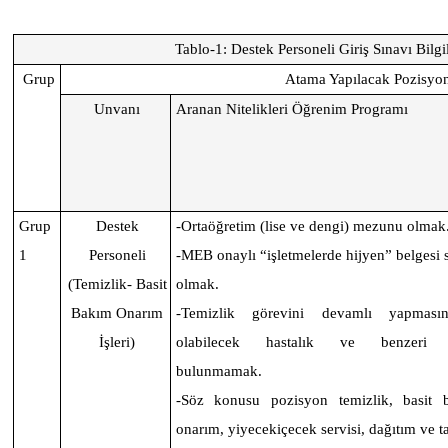
Tablo-1: Destek Personeli Giriş Sınavı Bilgi
Grup
Atama Yapılacak Pozisyo
Unvanı
Aranan Nitelikleri Öğrenim Programı
Grup
Destek
-Ortaöğretim (lise ve dengi) mezunu olmak
1
Personeli
-MEB onaylı “işletmelerde hijyen” belgesi 
(Temizlik- Basit
olmak.
Bakım Onarım
-Temizlik görevini devamlı yapması
İşleri)
olabilecek hastalık ve benzeri e
bulunmamak.
-Söz konusu pozisyon temizlik, basit
onarım, yiyecekiçecek servisi, dağıtım ve t