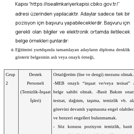
Kapısı “https://isealimkariyerkapisi.cbiko.gov.tr/”
adresi üzerinden yapılacaktır. Adaylar sadece tek bir
pozisyon için başvuru yapabileceklerdir. Başvuru için
gerekli olan bilgiler ve elektronik ortamda iletilecek
belge örnekleri şunlardır:
Eğitimini yurtdışında tamamlayan adayların diploma denklik
gösterir belgesinin aslı veya onaylı örneği,
Grup
Destek
Ortaöğretim (lise ve dengi) mezunu olmak.
2
Personeli
-MEB onaylı “inşaat ve/veya tesisat” a
(Temizlik-İnşaat
belge sahibi olmak. -Basit Bakım onarı
İşleri)
tesisat, dağıtım, taşıma, temizlik vb. al
görevini devamlı yapmasına engel olabilec
ve benzeri engelleri bulunmamak.
- Söz konusu pozisyon temizlik, basi