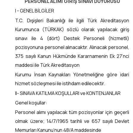
PERSONEL ALIMI GİRİŞ SINAVI DUYURUSU
I - GENEL BİLGİLER
T.C. Dışişleri Bakanlığı ile ilgili Türk Akreditasyon
Kurumunca (TÜRKAK) sözlü olarak yapılacak giriş
sınavı ile 4 (dört) Destek Personeli (hizmetli)
pozisyonuna personel alınacaktır. Alınacak personel,
375 sayılı Kanun Hükmünde Kararnamenin Ek 27’nci
maddesi ile Türk Akreditasyon
Kurumu İnsan Kaynakları Yönetmeliğine göre idari
hizmet sözleşmesi ile istihdam edilecektir.
II- SINAVA KATILMA KOŞULLARI ve KONTENJANLAR
Genel koşullar:
Personel alımı yapılacak tüm pozisyonlar için geçerli
olmak üzere; 14/7/1965 tarihli ve 657 sayılı Devlet
Memurları Kanunu’nun 48/A maddesinde