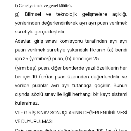
f) Genel yetenek ve genel kültürü,
g) Bilimsel ve teknolojik gelişmelere açıklığı,
yönlerinden değerlendirilerek ayrı ayrı puan verilmek
suretiyle gerçekleştirilir.
Adaylar, giriş sınavı komisyonu tarafından ayrı ayrı
puan verilmek suretiyle yukarıdaki fıkranın (a) bendi
için 25 (yirmibeş) puan, (b) bendi için 25
(yirmibeş) puan, diğer bentlerde yazılı özelliklerin her
biri için 10 (on)ar puan üzerinden değerlendirilir ve
verilen puanlar ayrı ayrı tutanağa geçirilir. Bunun
dışında sözlü sınav ile ilgili herhangi bir kayıt sistemi
kullanılmaz.
VII - GİRİŞ SINAV SONUÇLARININ DEĞERLENDİRİLMESİ
VE DUYURULMASI
Giriş sınavına ilişkin değerlendirmeler 100 (yüz) tam